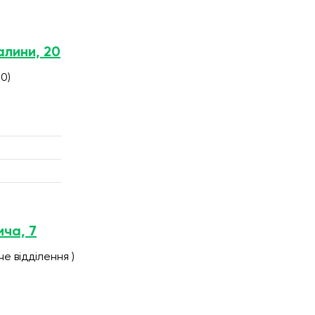
алини, 20
0)
ича, 7
е відділення )