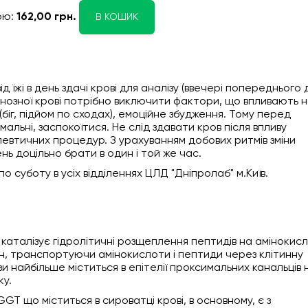
ою:
162,00 грн.
В КОШИК
д їжі в день здачі крові для аналізу (ввечері попереднього 
енозної крові потрібно виключити фактори, що впливають 
біг, підйом по сходах), емоційне збудження. Тому перед
альні, заспокоїтися. Не слід здавати кров після впливу
апевтичних процедур. З урахуванням добових ритмів зміни
нь доцільно брати в один і той же час.
о суботу в усіх відділеннях ЦЛД "Дніпролаб" м.Київ.
 каталізує гідролітичні розщеплення пептидів на амінокис
ин, транспортуючи амінокислоти і пептиди через клітинну
 найбільше міститься в епітелії проксимальних канальців 
ку.
GGT що міститься в сироватці крові, в основному, є з