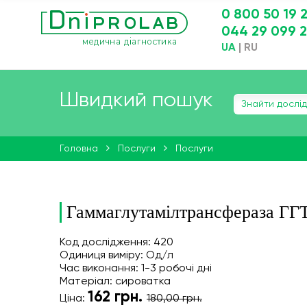
0 800 50 19 
044 29 099 
UA
|
RU
Швидкий пошук
Головна
Послуги
Послуги
Гаммаглутамілтрансфераза ГГ
Код дослідження: 420
Одиниця виміру: Од/л
Час виконання: 1-3 робочі дні
Матеріал: сироватка
162
грн.
Ціна:
180,00 грн.