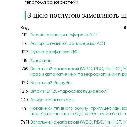
гепатобіліарної системи.
З цією послугою замовляють щ
Код
А
112
Аланін-амінотрансфераза АЛТ
114
Аспартат-амінотрансфераза АСТ
129
Лужна фосфатаза ЛФ
118
Креатинін
749
Загальний аналіз крові (WBC, RBC, Нв, HCT,
крові з автоматичним та мікроскопічним пі
123
Загальний білірубін
216
Вітамін D (25-гідроксикальциферол)
130
Альфа-амілаза крові
141
Показники ліпідного обміну (тригліцериди,
пре-бета-ліпопротеїдів, холестерин бета-лі
7491
Загальний аналіз крові (WBC, RBC, Нв, HCT,