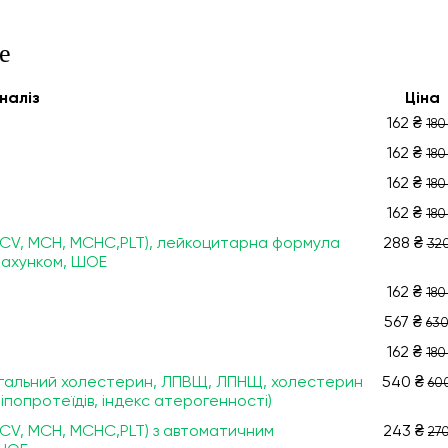
е
налiз
Ціна
162 ₴
180
162 ₴
180
162 ₴
180
162 ₴
180
 MCV, МСН, МСНС,PLT), лейкоцитарна формула
288 ₴
320
драхунком, ШОЕ
162 ₴
180
567 ₴
630
162 ₴
180
 загальний холестерин, ЛПВЩ, ЛПНЩ, холестерин
540 ₴
60
попротеїдів, індекс атерогенності)
 MCV, МСН, МСНС,PLT) з автоматичним
243 ₴
270