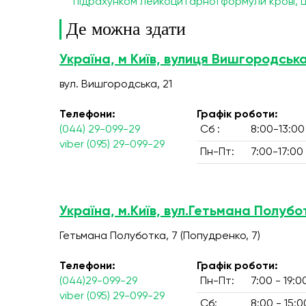
підрахунком лейкоцитарної формули крові,
Де можна здати
Україна, м Київ, вулиця Вишгородська
вул. Вишгородська, 21
Телефони:
Графік роботи:
(044) 29-099-29
Сб :
8:00-13:00
viber (095) 29-099-29
Пн-Пт:
7:00-17:00
Україна, м.Київ, вул.Гетьмана Полубо
Гетьмана Полуботка, 7 (Попудренко, 7)
Телефони:
Графік роботи:
(044)29-099-29
Пн-Пт:
7:00 - 19:0
viber (095) 29-099-29
Сб:
8:00 - 15:0