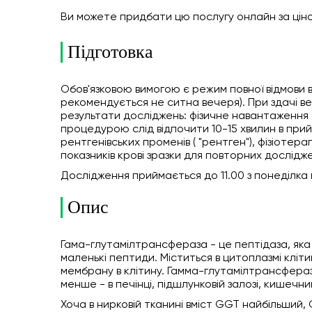
Ви можете придбати цю послугу онлайн
за цін
Підготовка
Обов'язковою вимогою є режим повної відмови ві
рекомендується не ситна вечеря). При здачі в
результати досліджень: фізичне навантаження (
процедурою слід відпочити 10-15 хвилин в прийм
рентгенівських променів ( "рентген"), фізіотер
показників крові зразки для повторних дослідже
Дослідження приймається до 11.00 з понеділка п
Опис
Гама-глутамілтрансфераза - це пептідаза, яка
маленькі пептиди. Міститься в цитоплазмі кліт
мембрану в клітину. Гамма-глутамілтрансферази
менше - в печінці, підшлунковій залозі, кишечни
Хоча в нирковій тканині вміст GGT найбільший, 