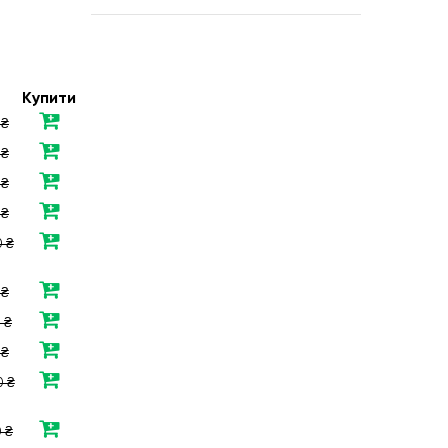
Купити
 ₴
 ₴
 ₴
 ₴
 ₴
 ₴
 ₴
 ₴
0 ₴
 ₴