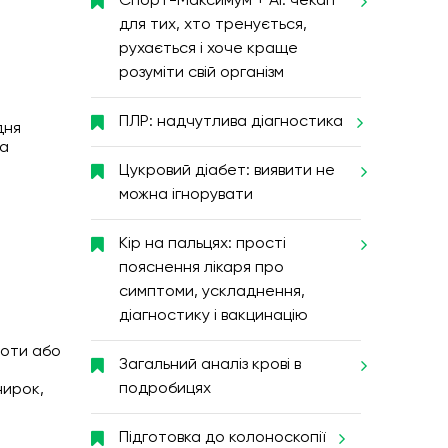
Спорт-Максимум + AI: чекап
для тих, хто тренується,
рухається і хоче краще
розуміти свій організм
ПЛР: надчутлива діагностика
дня
на
Цукровий діабет: виявити не
можна ігнорувати
Кір на пальцях: прості
пояснення лікаря про
симптоми, ускладнення,
діагностику і вакцинацію
лоти або
Загальний аналіз крові в
подробицях
нирок,
Підготовка до колоноскопії