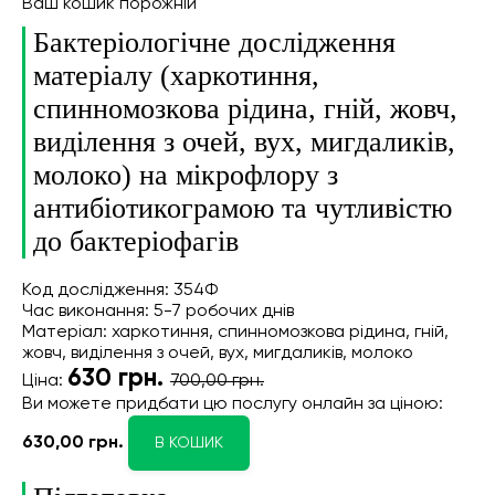
Ваш кошик порожній
Бактеріологічне дослідження
матеріалу (харкотиння,
спинномозкова рідина, гній, жовч,
виділення з очей, вух, мигдаликів,
молоко) на мікрофлору з
антибіотикограмою та чутливістю
до бактеріофагів
Код дослідження: 354Ф
Час виконання: 5-7 робочих днів
Матеріал: харкотиння, спинномозкова рідина, гній,
жовч, виділення з очей, вух, мигдаликів, молоко
630
грн.
Ціна:
700,00 грн.
Ви можете придбати цю послугу онлайн
за ціною:
630,00 грн.
В КОШИК