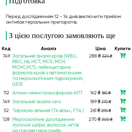
Підготовка
Перед дослідженням 12 - 14 днів виключити прийом
антибактеріальних препаратів.
З цією послугою замовляють ще
Код
Аналiз
Ціна
Купити
749
Загальний аналіз крові (WBC,
288 ₴
320 ₴
RBC, Нв, HCT, MCV, МСН,
МСНС,PLT), лейкоцитарна
формула крові з автоматичним
та мікроскопічним підрахунком,
ШОЕ
112
Аланін-амінотрансфераза АЛТ
162 ₴
180 ₴
149
Загальний аналіз сечі
189 ₴
210 ₴
52
Тироксин вільний (Т4 вільн., FT4 )
261 ₴
290 ₴
128
Мікроскопічне дослідження
270 ₴
300 ₴
лусочок шкіри, волосся, нігтів
на паразитарні гриби