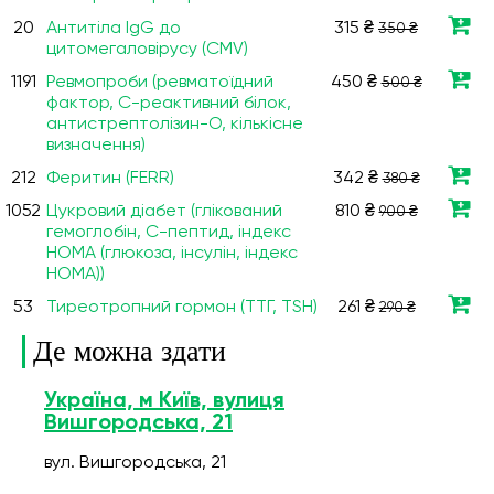
20
Антитіла IgG до
315 ₴
350 ₴
цитомегаловірусу (CMV)
1191
Ревмопроби (ревматоїдний
450 ₴
500 ₴
фактор, С-реактивний білок,
антистрептолізин-О, кількісне
визначення)
212
Феритин (FERR)
342 ₴
380 ₴
1052
Цукровий діабет (глікований
810 ₴
900 ₴
гемоглобін, С-пептид, індекс
НОМА (глюкоза, інсулін, індекс
НОМА))
53
Тиреотропний гормон (ТТГ, TSH)
261 ₴
290 ₴
Де можна здати
Україна, м Київ, вулиця
Вишгородська, 21
вул. Вишгородська, 21