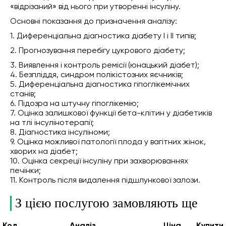
«відрізаний» від нього при утворенні інсуліну.
Основні показання до призначення аналізу:
1. Диференціальна діагностика діабету I і II типів;
2. Прогнозування перебігу цукрового діабету;
3. Виявлення і контроль ремісії (юнацький діабет);
4. Безпліддя, синдром полікістозних яєчників;
5. Диференціальна діагностика гіпоглікемічних
станів;
6. Підозра на штучну гіпоглікемію;
7. Оцінка залишкової функції бета-клітин у діабетиків
на тлі інсулінотерапії;
8. Діагностика інсуліноми;
9. Оцінка можливої патології плода у вагітних жінок,
хворих на діабет;
10. Оцінка секреції інсуліну при захворюваннях
печінки;
11. Контроль після видалення підшлункової залози.
З цією послугою замовляють ще