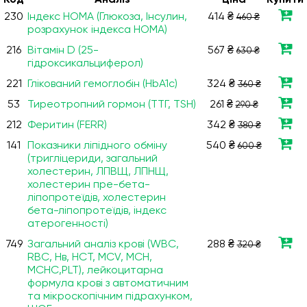
Код
Аналiз
Ціна
Купити
230
Індекс НОМА (Глюкоза, Інсулин,
414 ₴
460 ₴
розрахунок індекса НОМА)
216
Вітамін D (25-
567 ₴
630 ₴
гідроксикальциферол)
221
Глікований гемоглобін (HbA1c)
324 ₴
360 ₴
53
Тиреотропний гормон (ТТГ, TSH)
261 ₴
290 ₴
212
Феритин (FERR)
342 ₴
380 ₴
141
Показники ліпідного обміну
540 ₴
600 ₴
(тригліцериди, загальний
холестерин, ЛПВЩ, ЛПНЩ,
холестерин пре-бета-
ліпопротеїдів, холестерин
бета-ліпопротеїдів, індекс
атерогенності)
749
Загальний аналіз крові (WBC,
288 ₴
320 ₴
RBC, Нв, HCT, MCV, МСН,
МСНС,PLT), лейкоцитарна
формула крові з автоматичним
та мікроскопічним підрахунком,