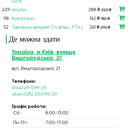
ШОЕ
229
Інсулін
288 ₴
320 ₴
118
Креатинін
162 ₴
180 ₴
52
Тироксин вільний (Т4 вільн., FT4 )
261 ₴
290 ₴
Де можна здати
Україна, м Київ, вулиця
Вишгородська, 21
вул. Вишгородська, 21
Телефони:
(044) 29-099-29
viber (095) 29-099-29
Графік роботи:
Сб :
8:00-13:00
Пн-Пт:
7:00-17:00