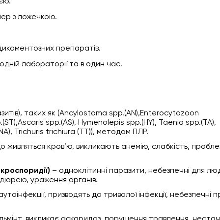
єю.
ер з ложечкою.
дикаментозних препаратів.
одній лабораторії та в один час.
зитів), таких як (Ancylostoma spp.(AN),Enterocytozoon
ST),Ascaris spp.(AS), Hymenolepis spp.(HY), Taenia spp.(TA),
A), Trichuris trichiura (TT)), методом ПЛР.
що живляться кров’ю, викликають анемію, слабкість, пробле
ікроспоридії)
– одноклітинні паразити, небезпечні для лю
діарею, ураження органів.
аутоінфекції, призводять до тривалої інфекції, небезпечні п
ьмінт, викликає аскаридоз, порушення травлення, нестач