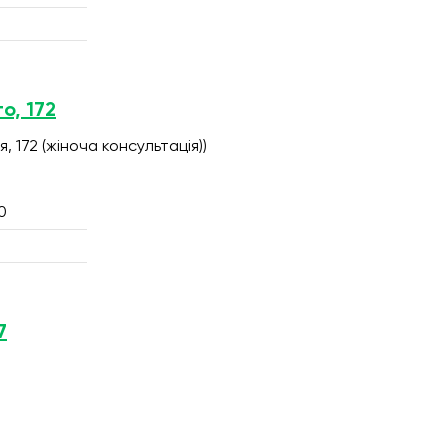
о, 172
я, 172 (жіноча консультація))
0
7