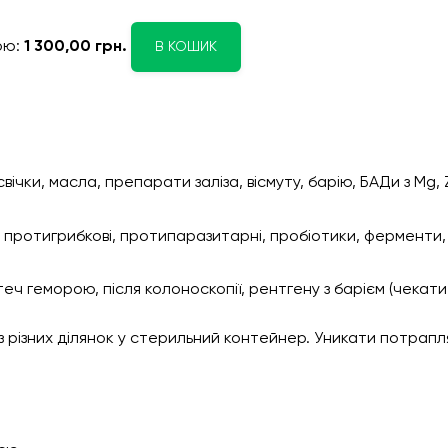
ою:
1 300,00 грн.
В КОШИК
свічки, масла, препарати заліза, вісмуту, барію, БАДи з Mg, 
, протигрибкові, протипаразитарні, пробіотики, ферменти,
теч геморою, після колоноскопії, рентгену з барієм (чекати
 з різних ділянок у стерильний контейнер. Уникати потрап