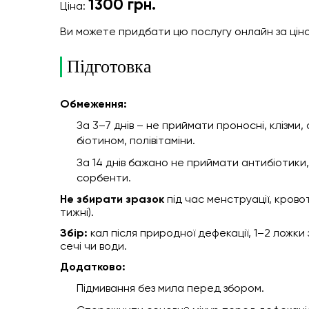
1300
грн.
Ціна:
Ви можете придбати цю послугу онлайн
за цін
Підготовка
Обмеження:
За 3–7 днів – не приймати проносні, клізми, 
біотином, полівітаміни.
За 14 днів бажано не приймати антибіотики
сорбенти.
Не збирати зразок
під час менструації, крово
тижні).
Збір:
кал після природної дефекації, 1–2 ложки
сечі чи води.
Додатково:
Підмивання без мила перед збором.