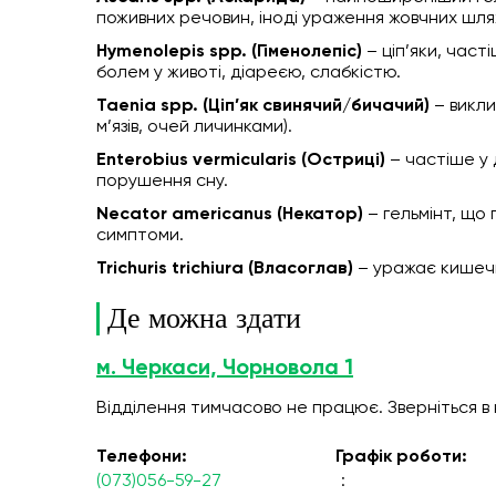
поживних речовин, іноді ураження жовчних шляхі
Hymenolepis spp. (Гіменолепіс)
– ціп’яки, част
болем у животі, діареєю, слабкістю.
Taenia spp. (Ціп’як свинячий/бичачий)
– викли
м’язів, очей личинками).
Enterobius vermicularis (Остриці)
– частіше у 
порушення сну.
Necator americanus (Некатор)
– гельмінт, що 
симптоми.
Trichuris trichiura (Власоглав)
– уражає кишечн
Де можна здати
м. Черкаси, Чорновола 1
Відділення тимчасово не працює. Зверніться в
Телефони:
Графік роботи:
(073)056-59-27
: