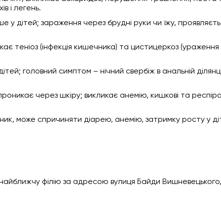
в і легень.
іше у дітей; зараження через брудні руки чи їжу, проявляєт
кає теніоз (інфекція кишечника) та цистицеркоз (ураження 
дітей; головний симптом – нічний свербіж в анальній ділянці
проникає через шкіру; викликає анемію, кишкові та респір
ик, може спричиняти діарею, анемію, затримку росту у ді
 найближчу філію за адресою вулиця Байди Вишневецького,