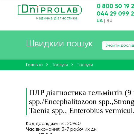
0 800 50 19 
044 29 099 
UA
|
RU
Швидкий пошук
Головна
Послуги
Послуги
ПЛР діагностика гельмінтів (9 
spp./Encephalitozoon spp.,Strong
Taenia spp., Enterobius vermicul.
Код дослідження: 20940
Час виконання: 3-7 робочих дні