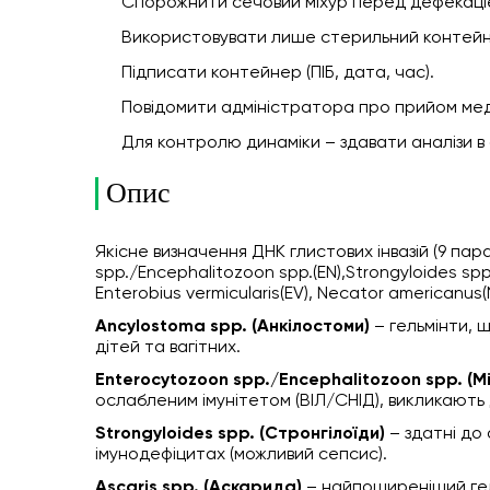
Спорожнити сечовий міхур перед дефекаці
Використовувати лише стерильний контейн
Підписати контейнер (ПІБ, дата, час).
Повідомити адміністратора про прийом ме
Для контролю динаміки – здавати аналізи в 
Опис
Якісне визначення ДНК глистових інвазій (9 пара
spp./Encephalitozoon spp.(EN),Strongyloides spp.(
Enterobius vermicularis(EV), Necator americanus(N
Ancylostoma spp. (Анкілостоми)
– гельмінти, 
дітей та вагітних.
Enterocytozoon spp./Encephalitozoon spp. (М
ослабленим імунітетом (ВІЛ/СНІД), викликають 
Strongyloides spp. (Стронгілоїди)
– здатні до 
імунодефіцитах (можливий сепсис).
Ascaris spp. (Аскарида)
– найпоширеніший гел