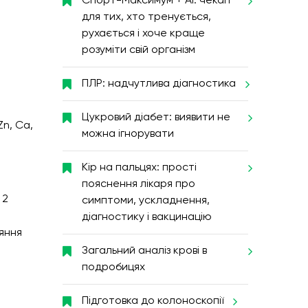
Спорт-Максимум + AI: чекап
для тих, хто тренується,
рухається і хоче краще
розуміти свій організм
ПЛР: надчутлива діагностика
Цукровий діабет: виявити не
Zn, Ca,
можна ігнорувати
Кір на пальцях: прості
пояснення лікаря про
 2
симптоми, ускладнення,
діагностику і вакцинацію
ляння
Загальний аналіз крові в
подробицях
Підготовка до колоноскопії