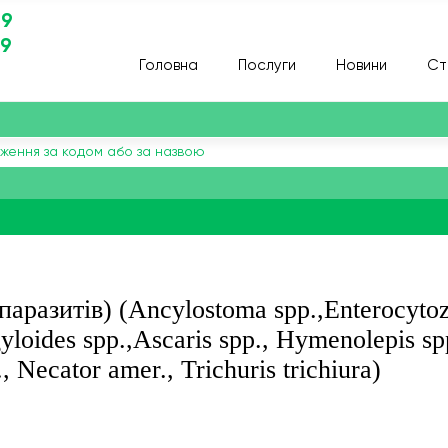
29
29
Головна
Послуги
Новини
Ст
паразитів) (Ancylostoma spp.,Enterocyto
yloides spp.,Ascaris spp., Hymenolepis sp
, Necator amer., Trichuris trichiura)