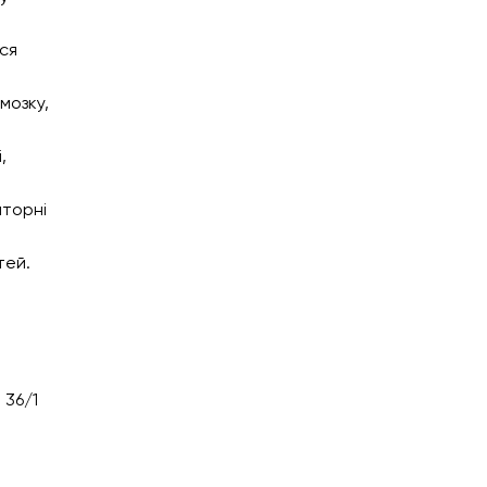
ься
мозку,
,
аторні
тей.
 36/1