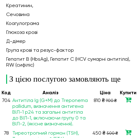
Креатинин,
Сечовина
Коагулограма
Глюкоза крові
Д-дімер
Група крові та резус-фактор
Гепатит В (HbsAg), Гепатит С (HCV сумарні антитіла),
RW (сифіліс)
З цією послугою замовляють ще
Код
Аналiз
Ціна
Купити
704
Антитіла Ig (G+М) до Treponema
810 ₴
900 ₴
pallidum, визначення антигена
ВІЛ-1 р24 та загальні антитіла
до ВІЛ-1, включаючи групу 0 та
ВІЛ-2, (якісне визначення).
78
Тиреотропний гормон (TSH),
450 ₴
500 ₴