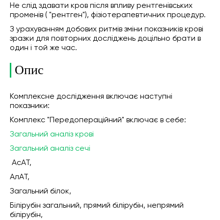
Не слід здавати кров після впливу рентгенівських
променів ( "рентген"), фізіотерапевтичних процедур.
З урахуванням добових ритмів зміни показників крові
зразки для повторних досліджень доцільно брати в
один і той же час.
Опис
Комплексне дослідження включає наступні
показники:
Комплекс "Передопераційний" включає в себе:
Загальний аналіз крові
Загальний аналіз сечі
АсАТ,
АлАТ,
Загальний білок,
Білірубін загальний, прямий білірубін, непрямий
білірубін,