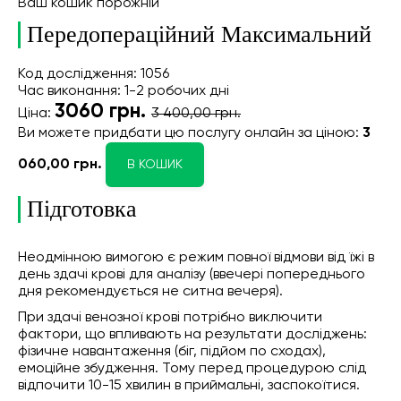
Ваш кошик порожній
Передопераційний Максимальний
Код дослідження: 1056
Час виконання: 1-2 робочих дні
3060
грн.
Ціна:
3 400,00 грн.
Ви можете придбати цю послугу онлайн
за ціною:
3
060,00 грн.
В КОШИК
Підготовка
Неодмінною вимогою є режим повної відмови від їжі в
день здачі крові для аналізу (ввечері попереднього
дня рекомендується не ситна вечеря).
При здачі венозної крові потрібно виключити
фактори, що впливають на результати досліджень:
фізичне навантаження (біг, підйом по сходах),
емоційне збудження. Тому перед процедурою слід
відпочити 10-15 хвилин в приймальні, заспокоїтися.