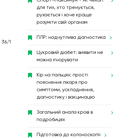
Спорт-Максимум + AI: чекап
для тих, хто тренується,
рухається і хоче краще
розуміти свій організм
ПЛР: надчутлива діагностика
 36/1
Цукровий діабет: виявити не
можна ігнорувати
Кір на пальцях: прості
пояснення лікаря про
симптоми, ускладнення,
діагностику і вакцинацію
Загальний аналіз крові в
подробицях
Підготовка до колоноскопії