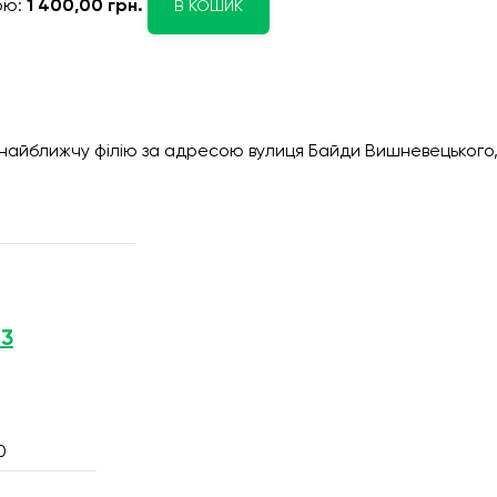
ою:
1 400,00 грн.
В КОШИК
 найближчу філію за адресою вулиця Байди Вишневецького,
 3
0