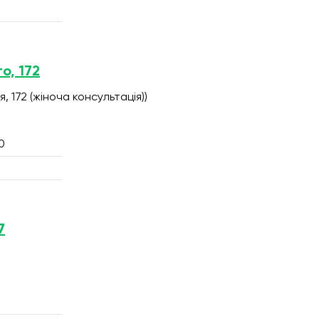
о, 172
я, 172 (жіноча консультація))
0
7