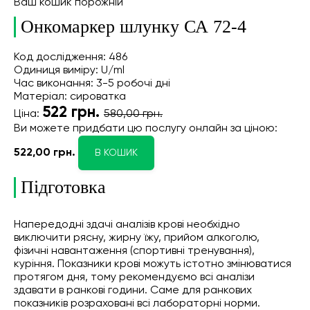
Ваш кошик порожній
Онкомаркер шлунку СА 72-4
Код дослідження: 486
Одиниця виміру: U/ml
Час виконання: 3-5 робочі дні
Матеріал: сироватка
522
грн.
Ціна:
580,00 грн.
Ви можете придбати цю послугу онлайн
за ціною:
522,00 грн.
В КОШИК
Підготовка
Напередодні здачі аналізів крові необхідно
виключити рясну, жирну їжу, прийом алкоголю,
фізичні навантаження (спортивні тренування),
куріння. Показники крові можуть істотно змінюватися
протягом дня, тому рекомендуємо всі аналізи
здавати в ранкові години. Саме для ранкових
показників розраховані всі лабораторні норми.