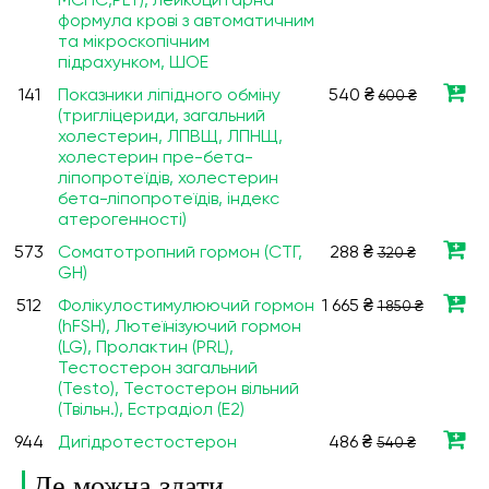
МСНС,PLT), лейкоцитарна
формула крові з автоматичним
та мікроскопічним
підрахунком, ШОЕ
141
Показники ліпідного обміну
540 ₴
600 ₴
(тригліцериди, загальний
холестерин, ЛПВЩ, ЛПНЩ,
холестерин пре-бета-
ліпопротеїдів, холестерин
бета-ліпопротеїдів, індекс
атерогенності)
573
Соматотропний гормон (СТГ,
288 ₴
320 ₴
GH)
512
Фолікулостимулюючий гормон
1 665 ₴
1 850 ₴
(hFSH), Лютеїнізуючий гормон
(LG), Пролактин (PRL),
Тестостерон загальний
(Testo), Тестостерон вільний
(Твільн.), Естрадіол (Е2)
944
Дигідротестостерон
486 ₴
540 ₴
Де можна здати