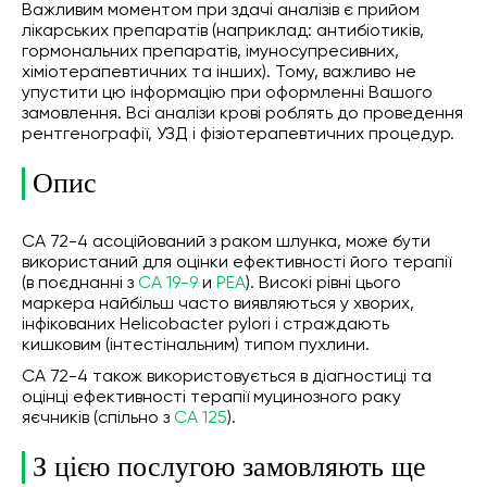
Важливим моментом при здачі аналізів є прийом
лікарських препаратів (наприклад: антибіотиків,
гормональних препаратів, імуносупресивних,
хіміотерапевтичних та інших). Тому, важливо не
упустити цю інформацію при оформленні Вашого
замовлення. Всі аналізи крові роблять до проведення
рентгенографії, УЗД і фізіотерапевтичних процедур.
Опис
СА 72-4 асоційований з раком шлунка, може бути
використаний для оцінки ефективності його терапії
(в поєднанні з
СА 19-9
и
РЕА
). Високі рівні цього
маркера найбільш часто виявляються у хворих,
інфікованих Helicobacter pylori і страждають
кишковим (інтестінальним) типом пухлини.
СА 72-4 також використовується в діагностиці та
оцінці ефективності терапії муцинозного раку
яєчників (спільно з
СА 125
).
З цією послугою замовляють ще