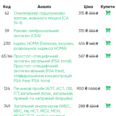
Код
Аналiз
Ціна
Купити
62
Онкомаркер підшлункової
315 ₴
350 ₴
залози, жовчного міхура (СА
19-9)
59
Раково-ембріональний
315 ₴
350 ₴
антиген (СЕА)
230
Індекс НОМА (Глюкоза, Інсулин,
414 ₴
460 ₴
розрахунок індекса НОМА)
63/64
Простат-специфічний
567 ₴
630 ₴
антиген загальний (PSA total),
Простат-специфічний
антиген вільний (PSA free),
співвідношення концентрацій
PSA free/PSA total
124
Печінкові проби (АЛТ, АСТ, ЛФ,
900 ₴
1 000 ₴
ГГТ,загальний білок, загальний,
прямий та непрямий білірубін)
749
Загальний аналіз крові (WBC,
288 ₴
320 ₴
RBC, Нв, HCT, MCV, МСН,