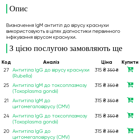
Опис
Визначення IgM антитіл до вірусу краснухи
використовують в цілях діагностики первинного
інфікування вірусом краснухи.
З цією послугою замовляють ще
Код
Аналiз
Ціна
Купити
27
Антитіла IgG до вірусу краснухи
315 ₴
350 ₴
(Rubella)
25
Антитіла IgM до токсоплазмозу
315 ₴
350 ₴
(Toxoplasma gondii)
21
Антитіла IgM до
315 ₴
350 ₴
цитомегаловірусу (CMV)
24
Антитіла IgG до токсоплазмозу
315 ₴
350 ₴
(Toxoplasma gondii)
20
Антитіла IgG до
315 ₴
350 ₴
цитомегаловірусу (CMV)