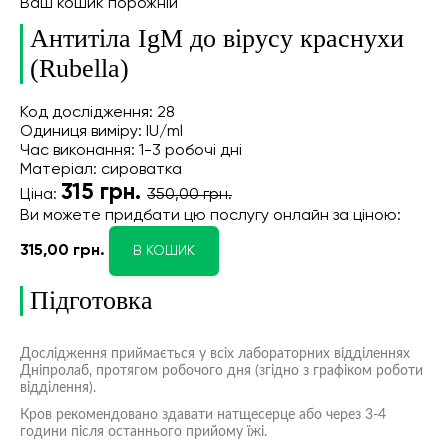
Ваш кошик порожній
Антитіла IgM до вірусу краснухи
(Rubella)
Код дослідження: 28
Одиниця виміру: IU/ml
Час виконання: 1-3 робочі дні
Матеріал: сироватка
315
грн.
Ціна:
350,00 грн.
Ви можете придбати цю послугу онлайн
за ціною:
315,00 грн.
В КОШИК
Підготовка
Дослідження приймається у всіх лабораторних відділеннях
Дніпролаб, протягом робочого дня (згідно з графіком роботи
відділення).
Кров рекомендовано здавати натщесерце або через 3-4
години після останнього прийому їжі.