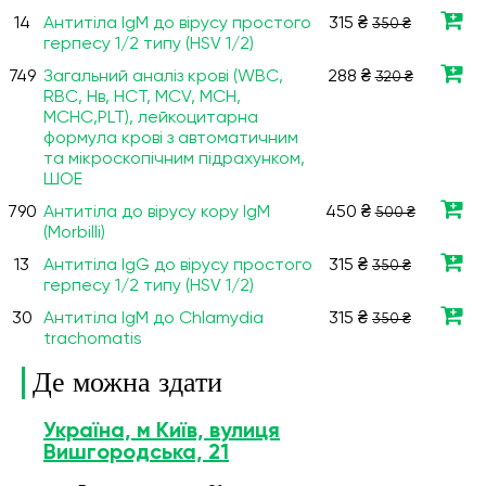
14
Антитіла IgМ до вірусу простого
315 ₴
350 ₴
герпесу 1/2 типу (HSV 1/2)
749
Загальний аналіз крові (WBC,
288 ₴
320 ₴
RBC, Нв, HCT, MCV, МСН,
МСНС,PLT), лейкоцитарна
формула крові з автоматичним
та мікроскопічним підрахунком,
ШОЕ
790
Антитіла до вірусу кору IgM
450 ₴
500 ₴
(Morbilli)
13
Антитіла IgG до вірусу простого
315 ₴
350 ₴
герпесу 1/2 типу (HSV 1/2)
30
Антитіла IgM до Chlamydia
315 ₴
350 ₴
trachomatis
Де можна здати
Україна, м Київ, вулиця
Вишгородська, 21