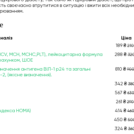
 цукрового діабету, так само як і цукровий діабет, що прот
ість своєчасно втрутитися в ситуацію і вжити всіх необхідн
ворюванням.
е
налiз
Ціна
189 ₴
210
, MCV, МСН, МСНС,PLT), лейкоцитарна формула
288 ₴
320
драхунком, ШОЕ
значення антигена ВІЛ-1 р24 та загальні
810 ₴
900
2, (якісне визначення).
342 ₴
380
567 ₴
630
261 ₴
290
індекса НОМА)
414 ₴
460
450 ₴
50
324 ₴
360