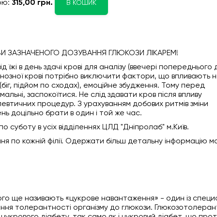
ою:
315,00 грн.
В КОШИК
И ЗАЗНАЧЕНОГО ДОЗУВАННЯ ГЛЮКОЗИ ЛІКАРЕМ!
д їжі в день здачі крові для аналізу (ввечері попереднього 
енозної крові потрібно виключити фактори, що впливають 
біг, підйом по сходах), емоційне збудження. Тому перед
альні, заспокоїтися. Не слід здавати кров після впливу
апевтичних процедур. З урахуванням добових ритмів зміни
нь доцільно брати в один і той же час.
о суботу в усіх відділеннях ЦЛД "Дніпролаб" м.Київ.
я по кожній філії. Одержати більш детальну інформацію м
ого ще називають «цукрове навантаження» - один із специ
ння толерантності організму до глюкози. Глюкозотолера