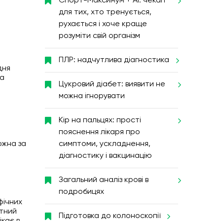
Спорт-Максимум + AI: чекап
для тих, хто тренується,
рухається і хоче краще
розуміти свій організм
ПЛР: надчутлива діагностика
дня
на
Цукровий діабет: виявити не
можна ігнорувати
Кір на пальцях: прості
пояснення лікаря про
ожна за
симптоми, ускладнення,
діагностику і вакцинацію
Загальний аналіз крові в
подробицях
фічних
нтний
Підготовка до колоноскопії