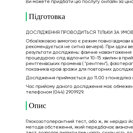
Ви можете придбати цю послугу онлайн
за цін
Підготовка
ДОСЛІДЖЕННЯ ПРОВОДИТЬСЯ ТІЛЬКИ ЗА УМОВ
Обов'язковою вимогою є режим повної відмови ві
рекомендується не ситна вечеря). При здачі в
результати досліджень: фізичне навантаження (
процедурою слід відпочити 10-15 хвилин в прийм
рентгенівських променів ( "рентген"), фізіотер
показників крові зразки для повторних дослідже
Дослідження приймається до 11.00 з понеділка п
Час прийому даного дослідження має обмеженн
телефоном (044) 2909929.
Опис
Глюкозотолерантний тест, або ж, як нерідко й
методів обстеження, який передбачає визначе