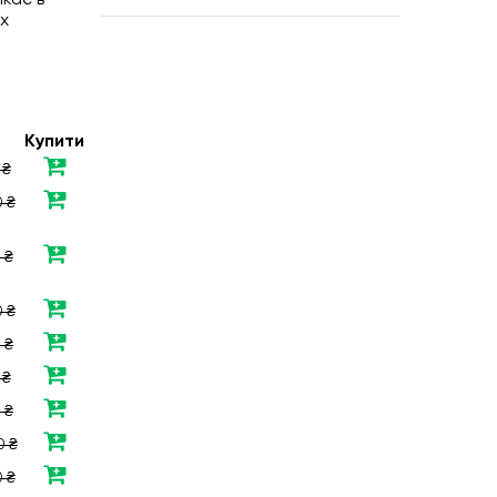
ікає в
их
Купити
 ₴
 ₴
 ₴
 ₴
 ₴
 ₴
 ₴
0 ₴
 ₴