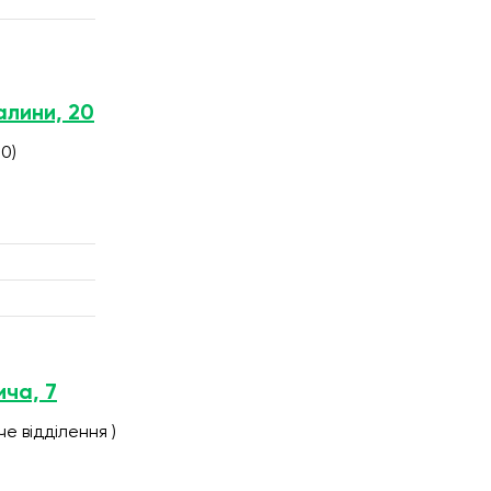
алини, 20
0)
ича, 7
е відділення )