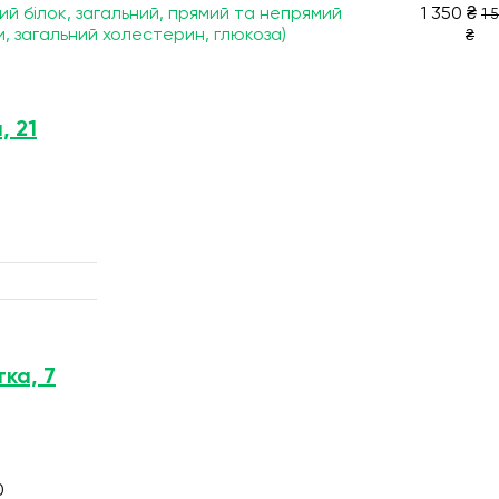
ьний білок, загальний, прямий та непрямий
1 350 ₴
1 
и, загальний холестерин, глюкоза)
₴
, 21
тка, 7
0