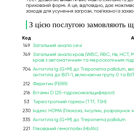
тест дозволяє виявити вже навіть схильність до
прихованій формі. А це, відповідно, дає можлив
заходів для усунення загрози, пов'язаної із зах
З цією послугою замовляють щ
Код
А
149
Загальний аналіз сечі
749
Загальний аналіз крові (WBC, RBC, Нв, HCT
крові з автоматичним та мікроскопічним пі
704
Антитіла Ig (G+М) до Treponema pallidum, ви
антитіла до ВІЛ-1, включаючи групу 0 та ВІЛ-
212
Феритин (FERR)
216
Вітамін D (25-гідроксикальциферол)
53
Тиреотропний гормон (ТТГ, TSH)
230
Індекс НОМА (Глюкоза, Інсулин, розрахунок 
335
Антитіла Ig (G+М) до Treponema pallidum
221
Глікований гемоглобін (HbA1c)