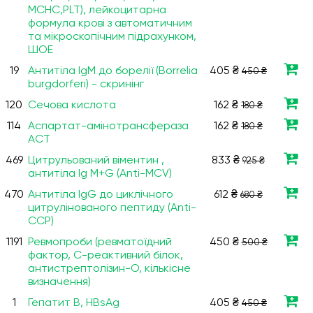
МСНС,PLT), лейкоцитарна
формула крові з автоматичним
та мікроскопічним підрахунком,
ШОЕ
19
Антитіла IgM до борелії (Borrelia
405 ₴
450 ₴
burgdorferi) - скринінг
120
Сечова кислота
162 ₴
180 ₴
114
Аспартат-амінотрансфераза
162 ₴
180 ₴
АСТ
469
Цитрульований віментин ,
833 ₴
925 ₴
антитіла Ig M+G (Anti-MCV)
470
Антитіла IgG до циклічного
612 ₴
680 ₴
цитрулінованого пептиду (Anti-
CCP)
1191
Ревмопроби (ревматоїдний
450 ₴
500 ₴
фактор, С-реактивний білок,
антистрептолізин-О, кількісне
визначення)
1
Гепатит В, HBsAg
405 ₴
450 ₴