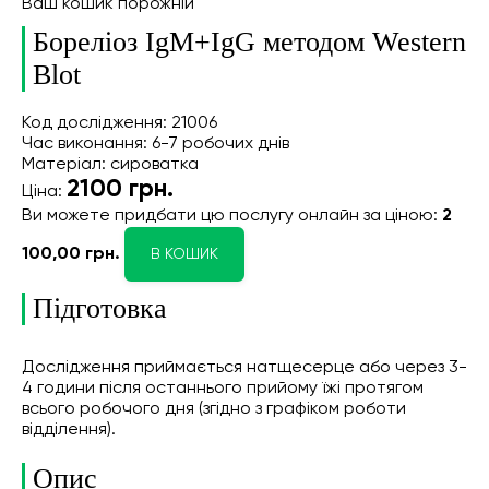
Ваш кошик порожній
Бореліоз IgM+IgG методом Western
Blot
Код дослідження: 21006
Час виконання: 6-7 робочих днів
Матеріал: сироватка
2100
грн.
Ціна:
Ви можете придбати цю послугу онлайн
за ціною:
2
100,00 грн.
В КОШИК
Підготовка
Дослідження приймається натщесерце або через 3-
4 години після останнього прийому їжі протягом
всього робочого дня (згідно з графіком роботи
відділення).
Опис