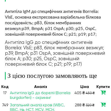
Антитіла IgM до специфічних антигенів Borrelia:
VlsE, основна експресована варіабельна білкова
послідовність; р83, білок мембранних
везикул;
р39, BmpA; р31 OspA
;
р30; р25, OspC,
зовнішній поверхневий білок С; р21; р19; р17;
Антитіла IgG до специфічних антигенів
Borrelia: VlsE; р83, білок мембранних везикул;
р39, BmpA; р31 OspA, зовнішній поверхневий
білок А; р30; р25, OspC, зовнішній
поверхневий білок С; р21; р19; р17)
З цією послугою замовляють ще
Код
Аналiз
Ціна
Купити
17
Антитіла IgG до борелії (Borrelia
405 ₴
450 ₴
burgdorferi) - скринінг
749
Загальний аналіз крові (WBC,
288 ₴
320 ₴
RBC, Нв, HCT, MCV, МСН,