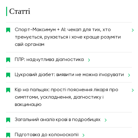
Статті
Спорт-Максимум + AI: чекап для тих, хто
тренується, рухається і хоче краще розуміти
свій організм
ПЛР: надчутлива діагностика
Цукровий діабет: виявити не можна ігнорувати
Кір на пальцях: прості пояснення лікаря про
симптоми, ускладнення, діагностику і
вакцинацію
Загальний аналіз крові в подробицях
Підготовка до колоноскопії