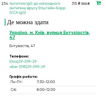
234
Антитіла IgG до капсидного
315 ₴
350 ₴
антигену вірусу Епштейн-Барр
(VCA IgG)
Де можна здати
Україна, м. Київ, вулиця Ентузіастів,
47
Ентузіастів, 47
Телефони:
(044)29-099-29
viber (095)29-099-29
Графік роботи:
Пн-Пт:
7:30-12:00
Сб:
8:00-12:00