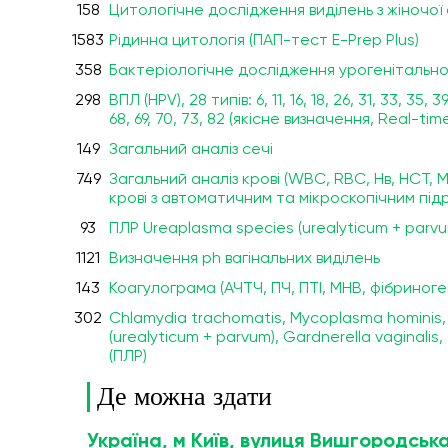
158
Цитологічне дослідження виділень з жіночої
1583
Рідинна цитологія (ПАП-тест E-Prep Plus)
358
Бактеріологічне дослідження урогенітальн
298
ВПЛ (HPV), 28 типів: 6, 11, 16, 18, 26, 31, 33, 35, 39
68, 69, 70, 73, 82 (якісне визначення, Real-tim
149
Загальний аналіз сечі
749
Загальний аналіз крові (WBC, RBC, Нв, HCT
крові з автоматичним та мікроскопічним пі
93
ПЛР Ureaplasma species (urealyticum + parv
1121
Визначення ph вагінальних виділень
143
Коагулограма (АЧТЧ, ПЧ, ПТІ, МНВ, фібриноге
302
Chlamydia trachomatis, Мycoplasma hominis,
(urealyticum + parvum), Gardnerella vaginalis
(ПЛР)
Де можна здати
Україна, м Київ, вулиця Вишгородська