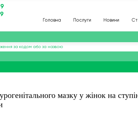
29
29
Головна
Послуги
Новини
Ст
урогенітального мазку у жінок на ступі
и