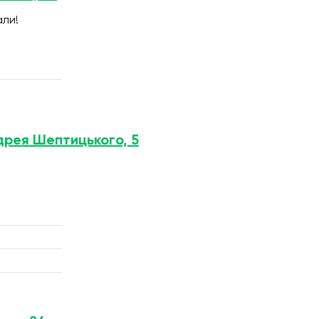
али!
ндрея Шептицького, 5