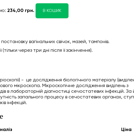
ою:
234,00 грн.
В КОШИК
постановку вагінальних свічок, мазей, тампонів.
тільки через три дні після її закінчення).
іоскопії) - це дослідження біологічного матеріалу (виділе
лового мікроскопа. Мікроскопічне дослідження виділень з
ів в лабораторній діагностиці сечостатевих інфекцій. За 
сутність запального процесу в сечостатевих органах, ступ
ів інфекцій.
е
налiз
Ціна