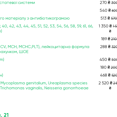
 статевої системи
270 ₴
300
540 ₴
60
ого матеріалу з антибіотикограмою
513 ₴
570
, 40, 42, 43, 44, 45, 51, 52, 53, 54, 56, 58, 59, 61, 66,
1 350 ₴
1 
e)
₴
189 ₴
210
, MCV, МСН, МСНС,PLT), лейкоцитарна формула
288 ₴
320
драхунком, ШОЕ
um)
450 ₴
50
180 ₴
200
н)
468 ₴
520
 Мycoplasma genitalium, Ureaplasma species
2 520 ₴
2 
, Trichomonas vaginalis, Neisseria gonorrhoeae
₴
, 21