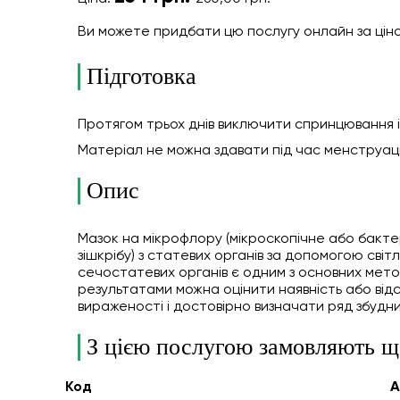
Ви можете придбати цю послугу онлайн
за цін
Підготовка
Протягом трьох днів виключити спринцювання і 
Матеріал не можна здавати під час менструації (
Опис
Мазок на мікрофлору (мікроскопічне або бактер
зішкрібу) з статевих органів за допомогою світ
сечостатевих органів є одним з основних метод
результатами можна оцінити наявність або від
вираженості і достовірно визначати ряд збудник
З цією послугою замовляють щ
Код
А