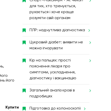
Спорт-Максимум + AI: чекап
для тих, хто тренується,
рухається і хоче краще
розуміти свій організм
ПЛР: надчутлива діагностика
Цукровий діабет: виявити не
можна ігнорувати
Кір на пальцях: прості
нь,
пояснення лікаря про
симптоми, ускладнення,
його
діагностику і вакцинацію
інь його
Загальний аналіз крові в
подробицях
Купити
Підготовка до колоноскопії