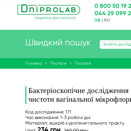
0 800 50 19 
044 29 099 
UA
|
RU
Швидкий пошук
Головна
Послуги
Послуги
Бактеріоскопічне дослідження 
чистоти вагінальної мікрофлор
Код дослідження: 171
Час виконання: 1-3 робочі дні
Матеріал: зішкріб з урогенетального тракту
234
грн.
Ціна:
260,00 грн.