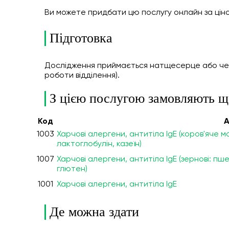
Ви можете придбати цю послугу онлайн
за цін
Підготовка
Дослідження приймається натщесерце або через
роботи відділення).
З цією послугою замовляють щ
Код
А
1003
Харчові алергени, антитіла IgE (коров'яче 
лактоглобулін, казеїн)
1007
Харчові алергени, антитіла IgE (зернові: пше
глютен)
1001
Харчові алергени, антитіла IgE
Де можна здати