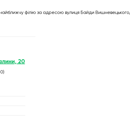
 найближчу філію за адресою вулиця Байди Вишневецького,
алини, 20
0)