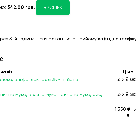
ою:
342,00 грн.
В КОШИК
 3-4 години після останнього прийому їжі (згідно графік
е
налiз
Ціна
молоко, альфа-лактоальбумін, бета-
522 ₴
580
нична мука, вівсяна мука, гречана мука, рис,
522 ₴
580
1 350 ₴
1 
₴