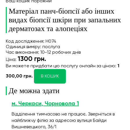
Ваш кошик порожній
Матеріал панч-біопсії або інших
видах біопсії шкіри при запальних
дерматозах та алопеціях
Код дослідження: Н074
Одиниця виміру: послуга
Час виконання: 10-12 робочих днів
1300
грн.
Ціна:
Ви можете придбати цю послугу онлайн
за ціною:
1
300,00 грн.
В КОШИК
Де можна здати
м. Черкаси, Чорновола 1
Відділення тимчасово не працює. Зверніться в
найближчу філію за адресою вулиця Байди
Вишневецького, 36/1