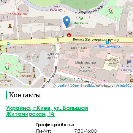
Leaflet
| ©
OpenStreetMap
contributors |
ArtIntelliCo
Контакты
Украина, г.Киев, ул. Большая
Житомирская, 14
График работы:
Пн-Чт:
7:30-16:00