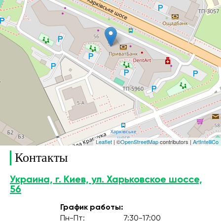
Leaflet
| ©
OpenStreetMap
contributors |
ArtIntelliCo
Контакты
Украина, г. Киев, ул. Харьковское шоссе,
56
График работы:
Пн-Пт:
7:30-17:00