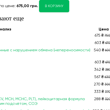
по цене:
675,00 грн.
В КОРЗИНУ
вают еще
нализ
Цена
675 ₴
750
603 ₴
670
нные с нарушением обмена (непереносимости)
540 ₴
60
603 ₴
670
342 ₴
380
567 ₴
630
270 ₴
300
333 ₴
370
CV, МСН, МСНС, PLT), лейкоцитарная формула
288 ₴
320
ким подсчётом, СОЭ