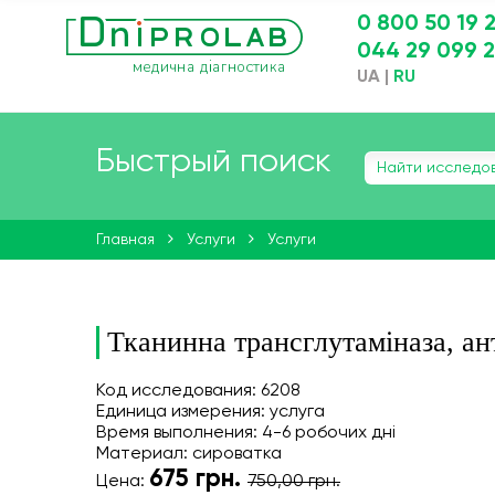
0 800 50 19 
044 29 099 
UA
|
RU
Быстрый поиск
Главная
Услуги
Услуги
Тканинна трансглутаміназа, ан
Код исследования: 6208
Единица измерения: услуга
Время выполнения: 4-6 робочих дні
Материал: сироватка
675
грн.
Цена:
750,00 грн.