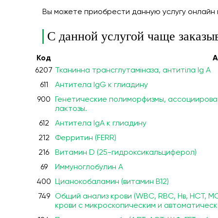
Вы можете приобрести данную услугу онлайн
С данной услугой чаще заказы
Код
А
6207
Тканинна трансглутаміназа, антитіла Ig A
611
Антитела IgG к глиадину
900
Генетические полиморфизмы, ассоциирова
лактозы.
612
Антитела IgA к глиадину
212
Ферритин (FERR)
216
Витамин D (25-гидроксикальциферол)
69
Иммуноглобулин A
400
Цианокобаламин (витамин B12)
749
Общий анализ крови (WBC, RBC, Нв, HCT, M
крови с микроскопическим и автоматичес