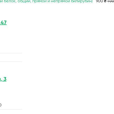
ий белок, общий, прямой и непрямой билирубин)
900 ₴
1 00
 47
, 3
0