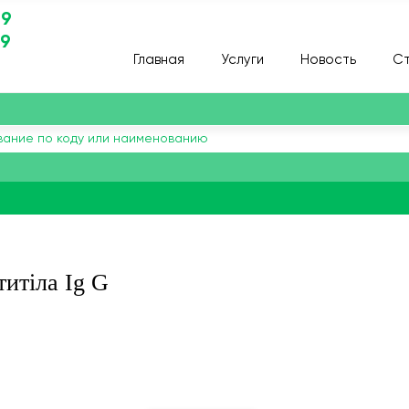
29
29
Главная
Услуги
Новость
Ст
титіла Ig G