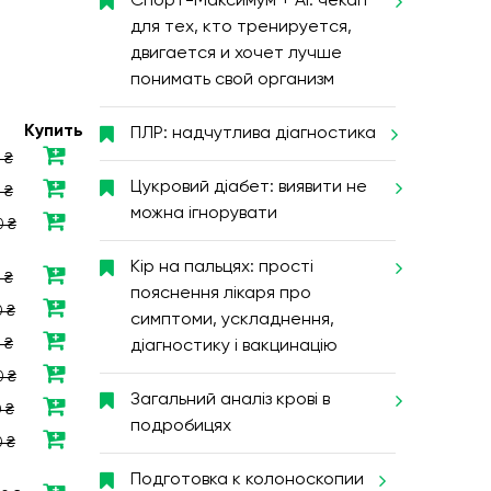
Спорт-Максимум + AI: чекап
для тех, кто тренируется,
двигается и хочет лучше
понимать свой организм
Купить
ПЛР: надчутлива діагностика
 ₴
Цукровий діабет: виявити не
 ₴
можна ігнорувати
0 ₴
Кір на пальцях: прості
 ₴
пояснення лікаря про
 ₴
симптоми, ускладнення,
 ₴
діагностику і вакцинацію
 ₴
Загальний аналіз крові в
 ₴
подробицях
 ₴
Подготовка к колоноскопии