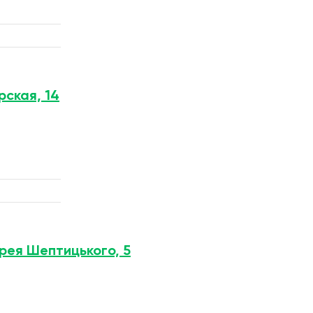
рская, 14
дрея Шептицького, 5