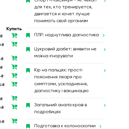
Спорт-Максимум + AI: чекап
для тех, кто тренируется,
двигается и хочет лучше
понимать свой организм
Купить
ПЛР: надчутлива діагностика
 ₴
 ₴
Цукровий діабет: виявити не
можна ігнорувати
 ₴
 ₴
Кір на пальцях: прості
 ₴
пояснення лікаря про
симптоми, ускладнення,
0 ₴
діагностику і вакцинацію
 ₴
Загальний аналіз крові в
 ₴
подробицях
0 ₴
Подготовка к колоноскопии