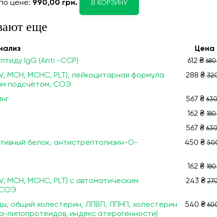
по цене:
990,00 грн.
В КОРЗИНУ
вают еще
нализ
Цена
тиду IgG (Anti -ССР)
612 ₴
680
V, МСН, МСНС, PLT), лейкоцитарная формула
288 ₴
320
им подсчётом, СОЭ
инг
567 ₴
630
162 ₴
180
567 ₴
630
тивный белок, антистрептолизин-О-
450 ₴
50
162 ₴
180
V, МСН, МСНС, PLT) с автоматическим
243 ₴
270
 СОЭ
ы, общий холестерин, ЛПВП, ЛПНП, холестерин
540 ₴
60
а-липопротеидов, индекс атерогенности)