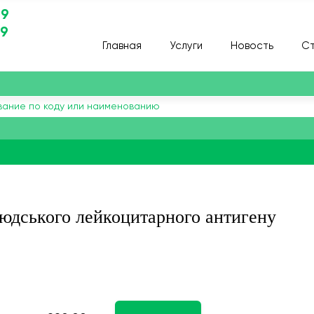
29
29
Главная
Услуги
Новость
Ст
людського лейкоцитарного антигену