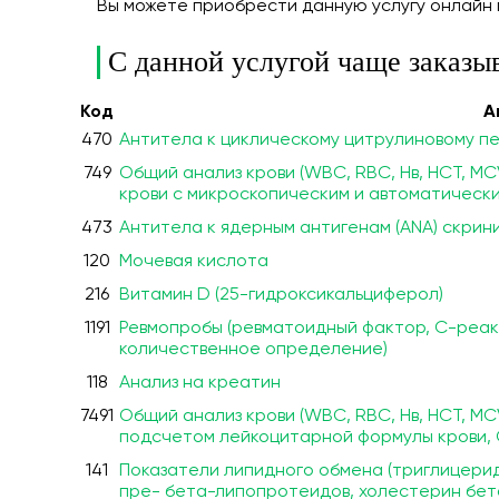
Вы можете приобрести данную услугу онлайн
С данной услугой чаще заказы
Код
А
470
Антитела к циклическому цитрулиновому пеп
749
Общий анализ крови (WBC, RBC, Нв, HCT, MC
крови с микроскопическим и автоматическ
473
Антитела к ядерным антигенам (ANA) скрин
120
Мочевая кислота
216
Витамин D (25-гидроксикальциферол)
1191
Ревмопробы (ревматоидный фактор, С-реак
количественное определение)
118
Анализ на креатин
7491
Общий анализ крови (WBC, RBC, Нв, HCT, MC
подсчетом лейкоцитарной формулы крови,
141
Показатели липидного обмена (триглицерид
пре- бета-липопротеидов, холестерин бет