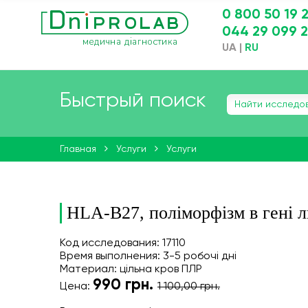
0 800 50 19 
044 29 099 
UA
|
RU
Быстрый поиск
Главная
Услуги
Услуги
HLA-B27, поліморфізм в гені 
Код исследования: 17110
Время выполнения: 3-5 робочі дні
Материал: цільна кров ПЛР
990
грн.
Цена:
1 100,00 грн.