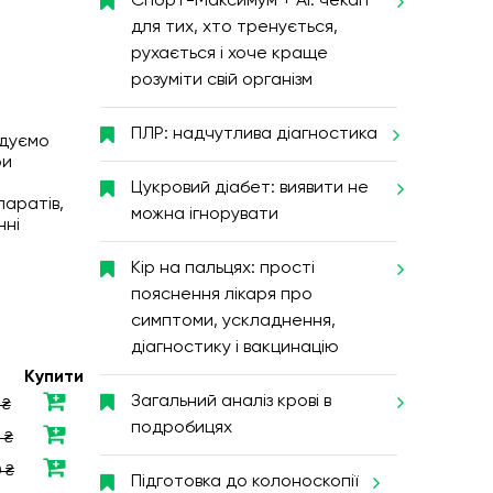
Спорт-Максимум + AI: чекап
для тих, хто тренується,
рухається і хоче краще
розуміти свій організм
ПЛР: надчутлива діагностика
ндуємо
ри
Цукровий діабет: виявити не
паратів,
можна ігнорувати
нні
Кір на пальцях: прості
пояснення лікаря про
симптоми, ускладнення,
діагностику і вакцинацію
Купити
Загальний аналіз крові в
 ₴
подробицях
 ₴
 ₴
Підготовка до колоноскопії