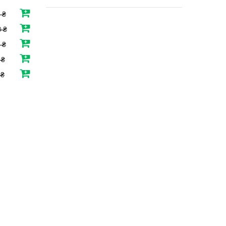
 ₴
 ₴
 ₴
 ₴
 ₴