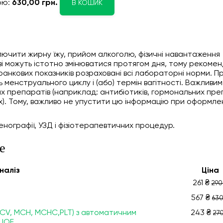
ою:
630,00 грн.
В КОШИК
ключити жирну їжу, прийом алкоголю, фізичні навантаження
ові можуть істотно змінюватися протягом дня, тому рекоме
 ранкових показників розраховані всі лабораторні норми. П
менструального циклу і (або) термін вагітності. Важливим
их препаратів (наприклад: антибіотиків, гормональних пре
х). Тому, важливо не упустити цю інформацію при оформле
енографії, УЗД і фізіотерапевтичних процедур.
е
налiз
Ціна
261 ₴
290
567 ₴
630
 MCV, МСН, МСНС,PLT) з автоматичним
243 ₴
270
 ШОЕ