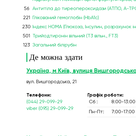
56
Антитіла до тиреопероксидази (ATПO, A-TP
221
Глікований гемоглобін (HbA1c)
230
Індекс НОМА (Глюкоза, Інсулин, розрахунок 
501
Трийодтиронін вільний (Т3 вільн., FT3)
123
Загальний білірубін
Де можна здати
Україна, м Київ, вулиця Вишгородська
вул. Вишгородська, 21
Телефони:
Графік роботи:
(044) 29-099-29
Сб :
8:00-13:00
viber (095) 29-099-29
Пн-Пт:
7:00-17:00