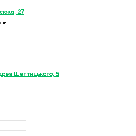
асюка, 27
али!
ндрея Шептицького, 5