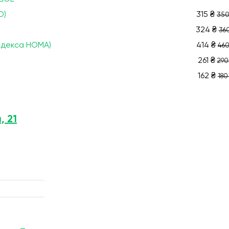
O)
315 ₴
350
324 ₴
360
індекса НОМА)
414 ₴
460
261 ₴
290
162 ₴
180
, 21