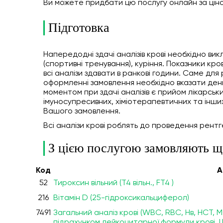
Ви можете придбати цю послугу онлайн
за цін
Підготовка
Напередодні здачі аналізів крові необхідно ви
(спортивні тренування), куріння. Показники кр
всі аналізи здавати в ранкові години. Саме для
оформленні замовлення необхідно вказати день 
моментом при здачі аналізів є прийом лікарськ
імуносупресивних, хіміотерапевтичних та інши
Вашого замовлення.
Всі аналізи крові роблять до проведення рентг
З цією послугою замовляють щ
Код
А
52
Тироксин вільний (Т4 вільн., FT4 )
216
Вітамін D (25-гідроксикальциферол)
7491
Загальний аналіз крові (WBC, RBC, Нв, HCT,
підрахунком лейкоцитарної формули крові,