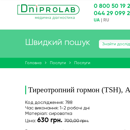
0 800 50 19 
044 29 099 
UA
|
RU
Швидкий пошук
Головна
Послуги
Послуги
Тиреотропний гормон (TSH), А
Код дослідження: 788
Час виконання: 1-2 робочі дні
Матеріал: сироватка
630
грн.
Ціна:
700,00 грн.