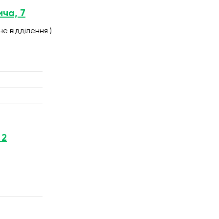
ича, 7
е відділення )
 2