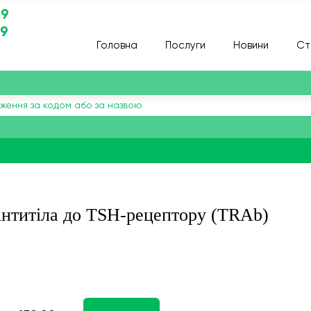
29
29
Головна
Послуги
Новини
Ст
нтитіла до TSH-рецептору (TRAb)