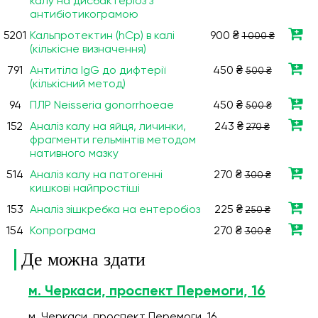
калу на дисбактеріоз з
антибіотикограмою
5201
Кальпротектин (hCp) в калі
900 ₴
1 000 ₴
(кількісне визначення)
791
Антитіла IgG до дифтерії
450 ₴
500 ₴
(кількісний метод)
94
ПЛР Neisseria gonorrhoeae
450 ₴
500 ₴
152
Аналіз калу на яйця, личинки,
243 ₴
270 ₴
фрагменти гельмінтів методом
нативного мазку
514
Аналіз калу на патогенні
270 ₴
300 ₴
кишкові найпростіші
153
Аналіз зішкребка на ентеробіоз
225 ₴
250 ₴
154
Копрограма
270 ₴
300 ₴
Де можна здати
м. Черкаси, проспект Перемоги, 16
м. Черкаси, проспект Перемоги, 16