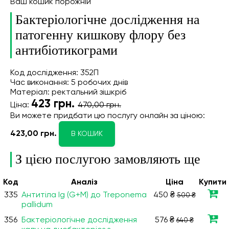
Ваш кошик порожній
Бактеріологічне дослідження на
патогенну кишкову флору без
антибіотикограми
Код дослідження: 352П
Час виконання: 5 робочих днів
Матеріал: ректальний зішкріб
423
грн.
Ціна:
470,00 грн.
Ви можете придбати цю послугу онлайн
за ціною:
423,00 грн.
В КОШИК
З цією послугою замовляють ще
Код
Аналiз
Ціна
Купити
335
Антитіла Ig (G+М) до Treponema
450 ₴
500 ₴
pallidum
356
Бактеріологічне дослідження
576 ₴
640 ₴