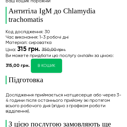
Ваш кошик порожній
Антитіла IgM до Chlamydia
trachomatis
Код дослідження: 30
Час виконання: 1-3 робочі дні
Матеріал: сироватка
315
грн.
Ціна:
350,00 грн.
Ви можете придбати цю послугу онлайн
за ціною:
315,00 грн.
В КОШИК
Підготовка
Дослідження приймається натщесерце або через 3-
4 години після останнього прийому їжі протягом
всього робочого дня (згідно з графіком роботи
відділення).
З цією послугою замовляють ще