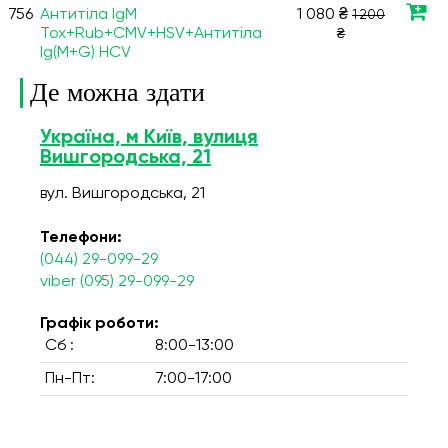
756
Антитіла IgM
1 080 ₴
1 200
Tox+Rub+CMV+HSV+Антитіла
₴
Ig(M+G) HCV
Де можна здати
Україна, м Київ, вулиця
Вишгородська, 21
вул. Вишгородська, 21
Телефони:
(044) 29-099-29
viber (095) 29-099-29
Графік роботи:
Сб :
8:00-13:00
Пн-Пт:
7:00-17:00