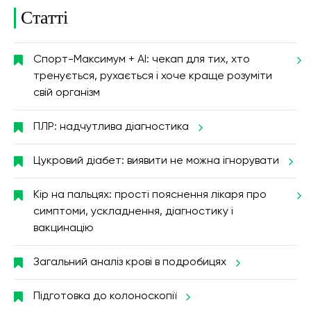
Статті
Спорт-Максимум + AI: чекап для тих, хто
тренується, рухається і хоче краще розуміти
свій організм
ПЛР: надчутлива діагностика
Цукровий діабет: виявити не можна ігнорувати
Кір на пальцях: прості пояснення лікаря про
симптоми, ускладнення, діагностику і
вакцинацію
Загальний аналіз крові в подробицях
Підготовка до колоноскопії