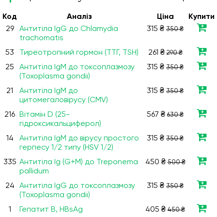
Код
Аналiз
Ціна
Купити
29
Антитіла IgG до Chlamydia
315 ₴
350 ₴
trachomatis
53
Тиреотропний гормон (ТТГ, TSH)
261 ₴
290 ₴
25
Антитіла IgM до токсоплазмозу
315 ₴
350 ₴
(Toxoplasma gondii)
21
Антитіла IgM до
315 ₴
350 ₴
цитомегаловірусу (CMV)
216
Вітамін D (25-
567 ₴
630 ₴
гідроксикальциферол)
14
Антитіла IgМ до вірусу простого
315 ₴
350 ₴
герпесу 1/2 типу (HSV 1/2)
335
Антитіла Ig (G+М) до Treponema
450 ₴
500 ₴
pallidum
24
Антитіла IgG до токсоплазмозу
315 ₴
350 ₴
(Toxoplasma gondii)
1
Гепатит В, HBsAg
405 ₴
450 ₴