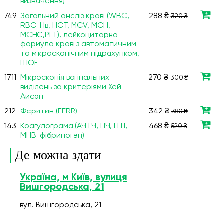
визначення)
749
Загальний аналіз крові (WBC,
288 ₴
320 ₴
RBC, Нв, HCT, MCV, МСН,
МСНС,PLT), лейкоцитарна
формула крові з автоматичним
та мікроскопічним підрахунком,
ШОЕ
1711
Мікроскопія вагінальних
270 ₴
300 ₴
виділень за критеріями Хей-
Айсон
212
Феритин (FERR)
342 ₴
380 ₴
143
Коагулограма (АЧТЧ, ПЧ, ПТІ,
468 ₴
520 ₴
МНВ, фібриноген)
Де можна здати
Україна, м Київ, вулиця
Вишгородська, 21
вул. Вишгородська, 21