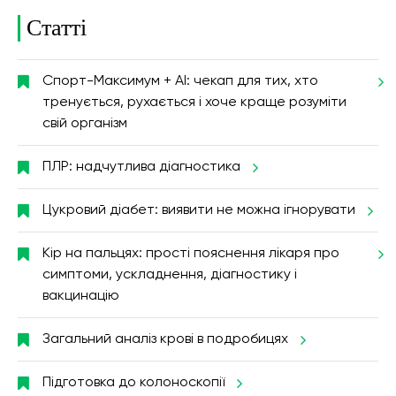
Статті
Спорт-Максимум + AI: чекап для тих, хто
тренується, рухається і хоче краще розуміти
свій організм
ПЛР: надчутлива діагностика
Цукровий діабет: виявити не можна ігнорувати
Кір на пальцях: прості пояснення лікаря про
симптоми, ускладнення, діагностику і
вакцинацію
Загальний аналіз крові в подробицях
Підготовка до колоноскопії