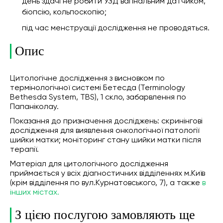
день здачі не робити УЗД вагінальним датчиком,
біопсію, кольпоскопію;
під час менструації дослідження не проводяться.
Опис
Цитологічне дослідження з висновком по
термінологічної системі Бетесда (Terminology
Bethesda System, TBS), 1 скло, забарвлення по
Папаніколау.
Показання до призначення досліджень: скринінгові
дослідження для виявлення онкологічної патології
шийки матки; моніторинг стану шийки матки після
терапії.
Матеріал для цитологічного дослідження
приймається у всіх діагностичних відділеннях м.Київ
(крім відділення по вул.Курнатовського, 7), а также
в
інших містах.
З цією послугою замовляють ще