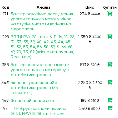
Код
Аналiз
Ціна
Купити
171
Бактеріоскопічне дослідження
234 ₴
260 ₴
урогенітального мазку у жінок
на ступінь чистоти вагінальної
мікрофлори
298
ВПЛ (HPV), 28 типів: 6, 11, 16, 18, 26,
1 350 ₴
1 500
31, 33, 35, 39, 40, 42, 43, 44, 45,
₴
51, 52, 53, 54, 56, 58, 59, 61, 66, 68,
69, 70, 73, 82 (якісне визначення,
Real-time)
358
Бактеріологічне дослідження
513 ₴
570 ₴
урогенітального матеріалу з
антибіотикограмою
3461
Біоценоз розширений з
2 250 ₴
2 500
антибіотикограмою (35
₴
показників)
149
Загальний аналіз сечі
189 ₴
210 ₴
97
ПЛР Вірус папіломи людини
540 ₴
600 ₴
(ВПЛ, HPV) 16, 18 тип (якісне