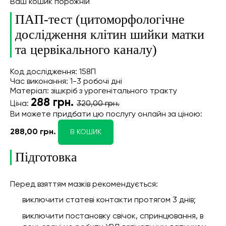
Ваш кошик порожній
ПАП-тест (цитоморфологічне
дослідження клітин шийки матки
та цервікального каналу)
Код дослідження: 158П
Час виконання: 1-3 робочі дні
Матеріал: зішкріб з урогенітального тракту
288
грн.
Ціна:
320,00 грн.
Ви можете придбати цю послугу онлайн
за ціною:
288,00 грн.
В КОШИК
Підготовка
Перед взяттям мазків рекомендується:
виключити статеві контакти протягом 3 днів;
виключити постановку свічок, спринцювання, в