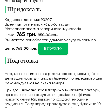
Ваша корзина пуста
Піридоксаль
Код исследования: 90207
Время выполнения: 4-6 робочих дні
Материал: плазма гепаринова Імунологія
765
грн.
Цена:
850,00 грн.
Вы можете приобрести данную услугу онлайн
по
цене:
765,00 грн.
В КОРЗИНУ
Подготовка
Неодмінною
вимогою є режим повної відмови від їжі в
день здачі крові для аналізу (ввечері попереднього дня
рекомендується не ситна вечеря).
При здачі венозної крові потрібно виключити фактори,
що впливають на результати досліджень: фізичне
навантаження (біг, підйом по сходах), емоційне
збудження. Тому перед процедурою слід відпочити 10-