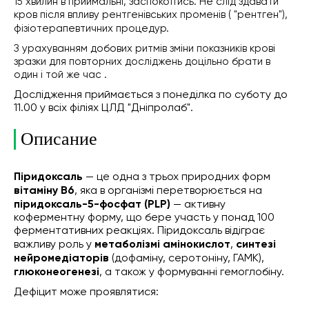
15 хвилин в приймальні, заспокоїтись. Не слід здавати
кров після впливу рентгенівських променів ( "рентген"),
фізіотерапевтичних процедур.
З урахуванням добових ритмів зміни показників крові
зразки для повторних досліджень доцільно брати в
один і той же час .
Дослідження приймається з понеділка по суботу до
11.00 у всіх філіях ЦЛД "Дніпролаб".
Описание
Піридоксаль
— це одна з трьох природних форм
вітаміну B6
, яка в організмі перетворюється на
піридоксаль-5-фосфат (PLP)
— активну
коферментну форму, що бере участь у понад 100
ферментативних реакціях. Піридоксаль відіграє
важливу роль у
метаболізмі амінокислот
,
синтезі
нейромедіаторів
(дофаміну, серотоніну, ГАМК),
глюконеогенезі
, а також у формуванні гемоглобіну.
Дефіцит може проявлятися: