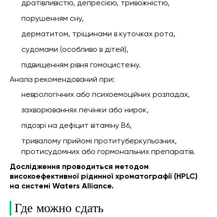
дратівливістю, депресією, тривожністю,
порушенням сну,
дерматитом, тріщинами в куточках рота,
судомами (особливо в дітей),
підвищенням рівня гомоцистеїну.
Аналіз рекомендований при:
неврологічних або психоемоційних розладах,
захворюваннях печінки або нирок,
підозрі на дефіцит вітаміну B6,
тривалому прийомі протитуберкульозних,
протисудомних або гормональних препаратів.
Дослідження проводиться методом
високоефективної рідинної хроматографії (HPLC)
на системі Waters Alliance.
Где можно сдать