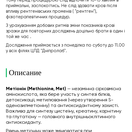
Тому перед процедурою слід відпочити 10-15 хвилин в
приймальні, заспокоїтись. Не слід здавати кров після
впливу рентгенівських променів ( "рентген"),
фізіотерапевтичних процедур.
З урахуванням добових ритмів зміни показників крові
зразки для повторних досліджень доцільно брати в один і
той же час .
Дослідження приймається з понеділка по суботу до 11.00
у всіх філіях ЦЛД "Дніпролаб".
Описание
Метіонін (Methionine, Met)
— незамінна сірковмісна
амінокислота, яка бере участь у синтезі білків,
детоксикації, метилювання (через утворення S-
аденозилметіоніну) та антиоксидантному захисті.
Важлива для синтезу цистеїну, креатину, карнітину
та глутатіону — головного внутрішньоклітинного
антиоксиданту.
Рівень метіоніну може змінюватися при