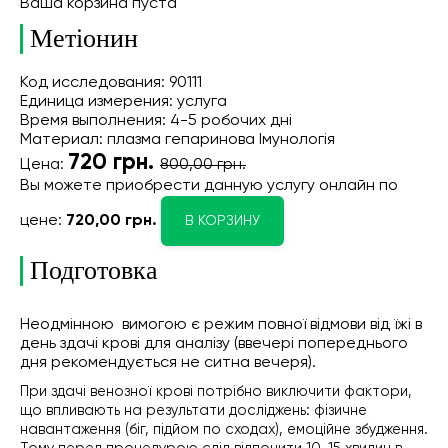
Ваша корзина пуста
Метіонин
Код исследования: 90111
Единица измерения: услуга
Время выполнения: 4-5 робочих дні
Материал: плазма гепаринова Імунологія
720
грн.
Цена:
800,00 грн.
Вы можете приобрести данную услугу онлайн
по
цене:
720,00 грн.
В КОРЗИНУ
Подготовка
Неодмінною вимогою є режим повної відмови від їжі в
день здачі крові для аналізу (ввечері попереднього
дня рекомендується не ситна вечеря).
При здачі венозної крові потрібно виключити фактори,
що впливають на результати досліджень: фізичне
навантаження (біг, підйом по сходах), емоційне збудження.