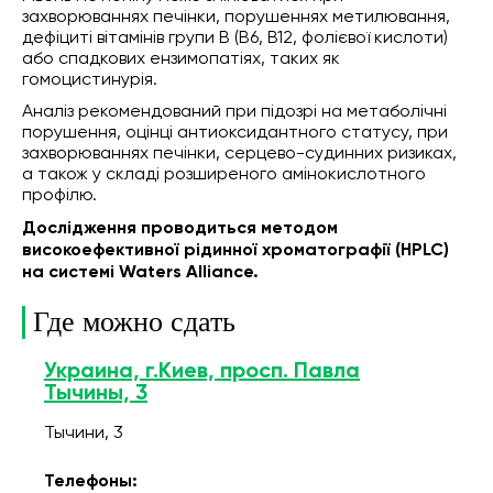
захворюваннях печінки, порушеннях метилювання,
дефіциті вітамінів групи B (B6, B12, фолієвої кислоти)
або спадкових ензимопатіях, таких як
гомоцистинурія.
Аналіз рекомендований при підозрі на метаболічні
порушення, оцінці антиоксидантного статусу, при
захворюваннях печінки, серцево-судинних ризиках,
а також у складі розширеного амінокислотного
профілю.
Дослідження проводиться методом
високоефективної рідинної хроматографії (HPLC)
на системі Waters Alliance.
Где можно сдать
Украина, г.Киев, просп. Павла
Тычины, 3
Тычини, 3
Телефоны: