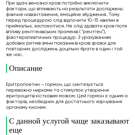
При здачі венозної крові потрібно виключити
фактори, що впливають на результати досліджень:
фізичне навантаження, емоційне збудження. Тому
перед процедурою слід відпочити 10-15 хвилин в
приймальні, заспокоїтися. Не слід здавати кров після
впливу рентгенівських променів ( "рентген"),
фізіотерапевтичних процедур. З урахуванням
добових ритмів зміни показників крові зразки для
повторних досліджень доцільно брати в один і той
же час.
Описание
Еритропоетин – гормон, що синтезується
переважно нирками та стимулює утворення
еритроцитів кістковим мозком. Цей гормон є одним із
факторів, необхідних для достатнього харчування
організму киснем.
С данной услугой чаще заказывают
еще