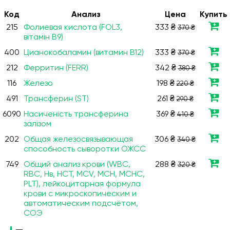
Код
Анализ
Цена
Купить
215
Фолиевая кислота (FOL3,
333 ₴
370 ₴
вітамін В9)
400
Цианокобаламин (витамин B12)
333 ₴
370 ₴
212
Ферритин (FERR)
342 ₴
380 ₴
116
Железо
198 ₴
220 ₴
491
Трансферин (ST)
261 ₴
290 ₴
6090
Насиченість трансферина
369 ₴
410 ₴
залізом
202
Общая железосвязывающая
306 ₴
340 ₴
способность сыворотки ОЖСС
749
Общий анализ крови (WBC,
288 ₴
320 ₴
RBC, Нв, HCT, MCV, МСН, МСНС,
PLT), лейкоцитарная формула
крови с микроскопическим и
автоматическим подсчётом,
СОЭ