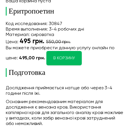
Ваша корзина пуста
Еритропоетин
Код исследования: 30847
Время выполнения: 3-4 робочих дні
Материал: сироватка
495
грн.
Цена:
550,00 грн.
Вы можете приобрести данную услугу онлайн
по
цене:
495,00 грн.
В КОРЗИНУ
Подготовка
Дослідження приймається натще або через 3-4
години після їжі.
Основним рекомендованим матеріалом для
дослідження є венозна кров. Використання
капілярної крові для загального аналізу крові можливе
у випадках, коли забір венозної крові затруднений
або неможливий.