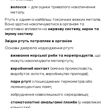
волосся
— для оцінки тривалого накопичення
металу.
Ртуть є одним із найбільш токсичних важких металів.
Вона здатна накопичуватися в організмі та
негативно впливати на
нервову систему, нирки та
імунну систему
.
Звідки ртуть потрапляє в організм
Основні джерела надходження ртуті:
вживання морської риби та морепродуктів
, що
можуть накопичувати метилртуть;
виробничий контакт
(хімічна промисловість,
видобуток золота, виробництво приладів);
пари ртуті
з пошкоджених термометрів або
люмінесцентних ламп;
забруднення навколишнього середовища;
стоматологічні амальгамні пломби
(у невеликих
кількостях).