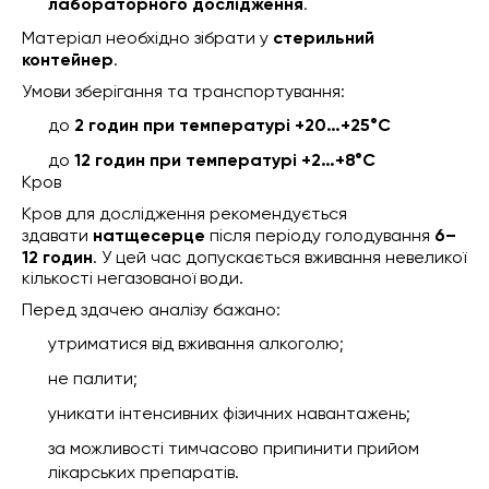
лабораторного дослідження
.
Матеріал необхідно зібрати у
стерильний
контейнер
.
Умови зберігання та транспортування:
до
2 годин при температурі +20…+25°C
до
12 годин при температурі +2…+8°C
Кров
Кров для дослідження рекомендується
здавати
натщесерце
після періоду голодування
6–
12 годин
. У цей час допускається вживання невеликої
кількості негазованої води.
Перед здачею аналізу бажано:
утриматися від вживання алкоголю;
не палити;
уникати інтенсивних фізичних навантажень;
за можливості тимчасово припинити прийом
лікарських препаратів.