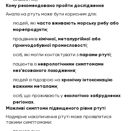
Кому рекомендовано пройти дослідження
Аналіз на ртуть може бути корисним для:
людей, які
часто вживають морську рибу або
морепродукти
;
працівників
хімічної, металургійної або
гірничодобувної промисловості
;
осіб, які могли контактувати з
парами ртуті
;
пацієнтів із
неврологічними симптомами
нез’ясованого походження
;
людей із підозрою на
хронічну інтоксикацію
важкими металами
;
осіб, що проживають у
екологічно забруднених
регіонах
.
Можливі симптоми підвищеного рівня ртуті
Надмірне накопичення ртуті може проявлятися
такими симптомами: