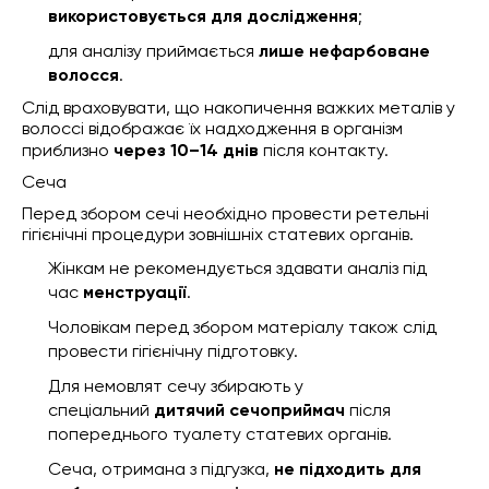
використовується для дослідження
;
для аналізу приймається
лише нефарбоване
волосся
.
Слід враховувати, що накопичення важких металів у
волоссі відображає їх надходження в організм
приблизно
через 10–14 днів
після контакту.
Сеча
Перед збором сечі необхідно провести ретельні
гігієнічні процедури зовнішніх статевих органів.
Жінкам не рекомендується здавати аналіз під
час
менструації
.
Чоловікам перед збором матеріалу також слід
провести гігієнічну підготовку.
Для немовлят сечу збирають у
спеціальний
дитячий сечоприймач
після
попереднього туалету статевих органів.
Сеча, отримана з підгузка,
не підходить для