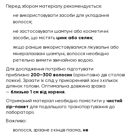
Перед збором матеріалу рекомендується:
не використовувати засоби для укладання
волосся;
не застосовувати шампуні або косметичні
засоби, що містять
цинк або селен
;
якщо раніше використовувалися лікувальні або
мінералізовані шампуні, волосся необхідно
ретельно вимити звичайною водою.
Для дослідження потрібно підготувати
приблизно
200–300 волосин
(орієнтовно дві столові
ложки). Зрізати їх слід у прикореневій зоні з кількох
ділянок голови. Оптимальна довжина зразка
—
близько 1 см від кореня
.
Отриманий матеріал необхідно помістити у
чистий
zip-пакет
для подальшого транспортування до
лабораторії.
Важливо:
волосся, зрізане з кінців пасма,
не