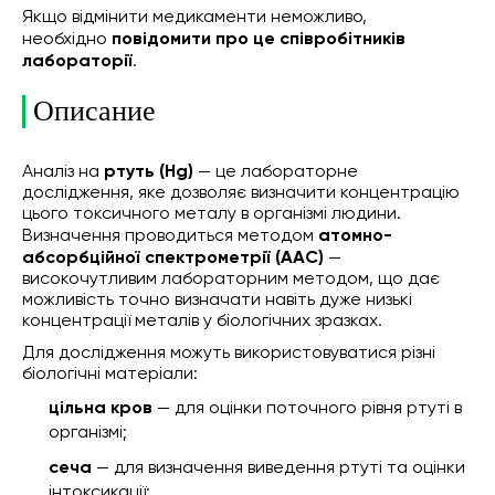
Якщо відмінити медикаменти неможливо,
необхідно
повідомити про це співробітників
лабораторії
.
Описание
Аналіз на
ртуть (Hg)
— це лабораторне
дослідження, яке дозволяє визначити концентрацію
цього токсичного металу в організмі людини.
Визначення проводиться методом
атомно-
абсорбційної спектрометрії (ААС)
—
високочутливим лабораторним методом, що дає
можливість точно визначати навіть дуже низькі
концентрації металів у біологічних зразках.
Для дослідження можуть використовуватися різні
біологічні матеріали:
цільна кров
— для оцінки поточного рівня ртуті в
організмі;
сеча
— для визначення виведення ртуті та оцінки
інтоксикації;