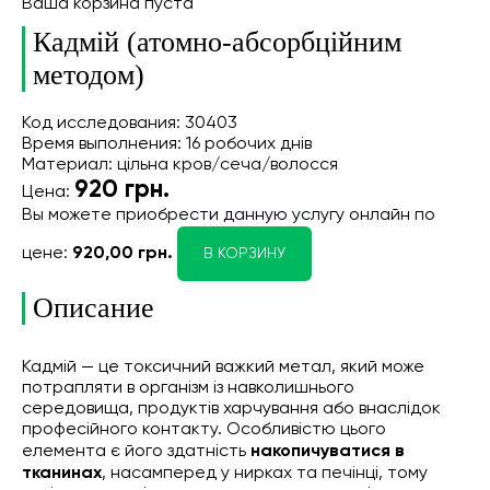
Ваша корзина пуста
Кадмій (атомно-абсорбційним
методом)
Код исследования: 30403
Время выполнения: 16 робочих днів
Материал: цільна кров/сеча/волосся
920
грн.
Цена:
Вы можете приобрести данную услугу онлайн
по
цене:
920,00 грн.
В КОРЗИНУ
Описание
Кадмій — це токсичний важкий метал, який може
потрапляти в організм із навколишнього
середовища, продуктів харчування або внаслідок
професійного контакту. Особливістю цього
елемента є його здатність
накопичуватися в
тканинах
, насамперед у нирках та печінці, тому