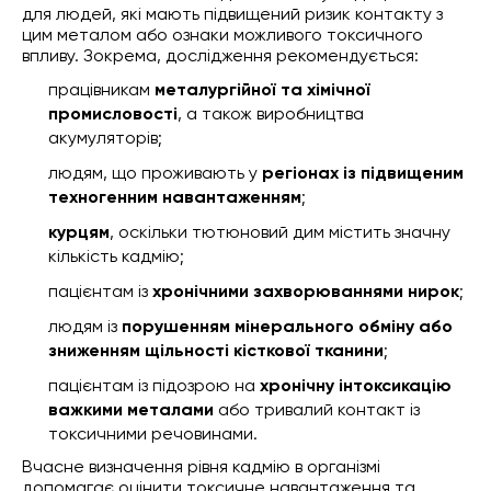
для людей, які мають підвищений ризик контакту з
цим металом або ознаки можливого токсичного
впливу. Зокрема, дослідження рекомендується:
працівникам
металургійної та хімічної
промисловості
, а також виробництва
акумуляторів;
людям, що проживають у
регіонах із підвищеним
техногенним навантаженням
;
курцям
, оскільки тютюновий дим містить значну
кількість кадмію;
пацієнтам із
хронічними захворюваннями нирок
;
людям із
порушенням мінерального обміну або
зниженням щільності кісткової тканини
;
пацієнтам із підозрою на
хронічну інтоксикацію
важкими металами
або тривалий контакт із
токсичними речовинами.
Вчасне визначення рівня кадмію в організмі
допомагає оцінити токсичне навантаження та