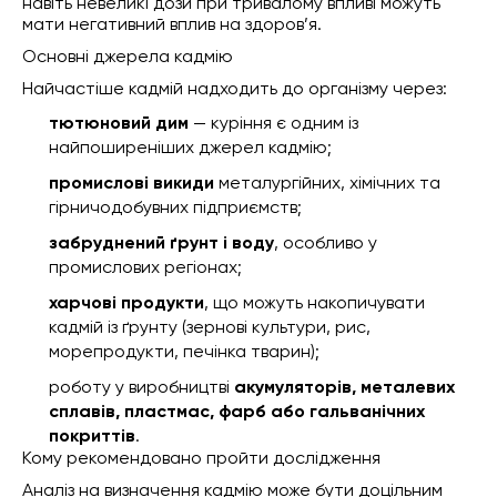
навіть невеликі дози при тривалому впливі можуть
мати негативний вплив на здоров’я.
Основні джерела кадмію
Найчастіше кадмій надходить до організму через:
тютюновий дим
— куріння є одним із
найпоширеніших джерел кадмію;
промислові викиди
металургійних, хімічних та
гірничодобувних підприємств;
забруднений ґрунт і воду
, особливо у
промислових регіонах;
харчові продукти
, що можуть накопичувати
кадмій із ґрунту (зернові культури, рис,
морепродукти, печінка тварин);
роботу у виробництві
акумуляторів, металевих
сплавів, пластмас, фарб або гальванічних
покриттів
.
Кому рекомендовано пройти дослідження
Аналіз на визначення кадмію може бути доцільним