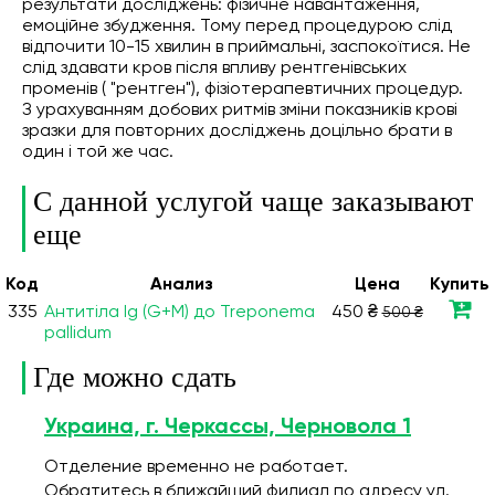
результати досліджень: фізичне навантаження,
емоційне збудження. Тому перед процедурою слід
відпочити 10-15 хвилин в приймальні, заспокоїтися. Не
слід здавати кров після впливу рентгенівських
променів ( "рентген"), фізіотерапевтичних процедур.
З урахуванням добових ритмів зміни показників крові
зразки для повторних досліджень доцільно брати в
один і той же час.
С данной услугой чаще заказывают
еще
Код
Анализ
Цена
Купить
335
Антитіла Ig (G+М) до Treponema
450 ₴
500 ₴
pallidum
Где можно сдать
Украина, г. Черкассы, Черновола 1
Отделение временно не работает.
Обратитесь в ближайший филиал по адресу ул.