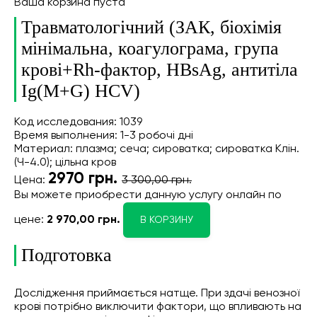
Ваша корзина пуста
Травматологічний (ЗАК, біохімія
мінімальна, коагулограма, група
крові+Rh-фактор, HBsAg, антитіла
Ig(М+G) HCV)
Код исследования: 1039
Время выполнения: 1-3 робочі дні
Материал: плазма; сеча; сироватка; сироватка Клін.
(Ч-4.0); цільна кров
2970
грн.
Цена:
3 300,00 грн.
Вы можете приобрести данную услугу онлайн
по
цене:
2 970,00 грн.
В КОРЗИНУ
Подготовка
Дослідження приймається натще. При здачі венозної
крові потрібно виключити фактори, що впливають на