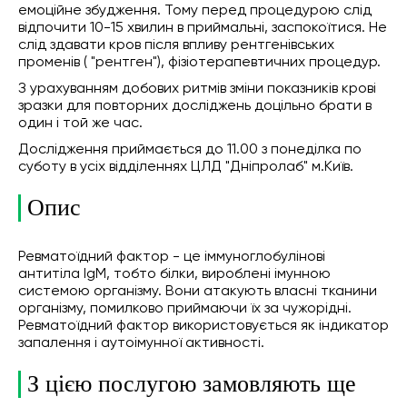
емоційне збудження. Тому перед процедурою слід
відпочити 10-15 хвилин в приймальні, заспокоїтися. Не
слід здавати кров після впливу рентгенівських
променів ( "рентген"), фізіотерапевтичних процедур.
З урахуванням добових ритмів зміни показників крові
зразки для повторних досліджень доцільно брати в
один і той же час.
Дослідження приймається до 11.00 з понеділка по
суботу в усіх відділеннях ЦЛД "Дніпролаб" м.Київ.
Опис
Ревматоїдний фактор - це іммуноглобулінові
антитіла IgM, тобто білки, вироблені імунною
системою організму. Вони атакують власні тканини
організму, помилково приймаючи їх за чужорідні.
Ревматоїдний фактор використовується як індикатор
запалення і аутоімунної активності.
З цією послугою замовляють ще