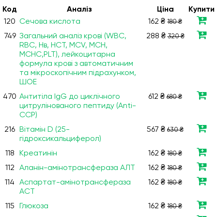
Код
Аналiз
Ціна
Купити
120
Сечова кислота
162 ₴
180 ₴
749
Загальний аналіз крові (WBC,
288 ₴
320 ₴
RBC, Нв, HCT, MCV, МСН,
МСНС,PLT), лейкоцитарна
формула крові з автоматичним
та мікроскопічним підрахунком,
ШОЕ
470
Антитіла IgG до циклічного
612 ₴
680 ₴
цитрулінованого пептиду (Anti-
CCP)
216
Вітамін D (25-
567 ₴
630 ₴
гідроксикальциферол)
118
Креатинін
162 ₴
180 ₴
112
Аланін-амінотрансфераза АЛТ
162 ₴
180 ₴
114
Аспартат-амінотрансфераза
162 ₴
180 ₴
АСТ
115
Глюкоза
162 ₴
180 ₴