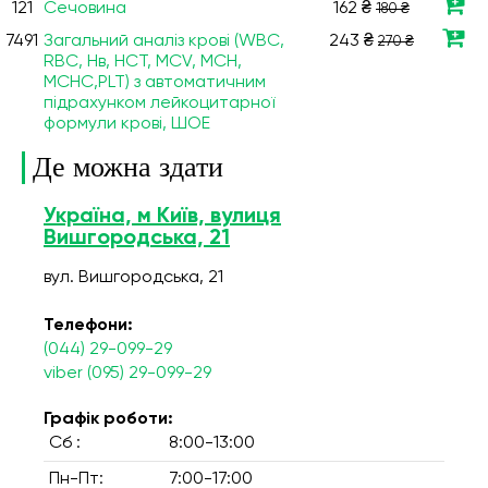
121
Сечовина
162 ₴
180 ₴
7491
Загальний аналіз крові (WBC,
243 ₴
270 ₴
RBC, Нв, HCT, MCV, МСН,
МСНС,PLT) з автоматичним
підрахунком лейкоцитарної
формули крові, ШОЕ
Де можна здати
Україна, м Київ, вулиця
Вишгородська, 21
вул. Вишгородська, 21
Телефони:
(044) 29-099-29
viber (095) 29-099-29
Графік роботи:
Сб :
8:00-13:00
Пн-Пт:
7:00-17:00