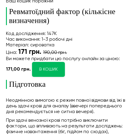
Ваш кошик порожній
Ревматоїдний фактор (кількісне
визначення)
Код дослідження: 147К
Час виконання: 1-3 робочі дні
Матеріал: сироватка
171
грн.
Ціна:
190,00 грн.
Ви можете придбати цю послугу онлайн
за ціною:
171,00 грн.
В КОШИК
Підготовка
Неодмінною вимогою є режим повної відмови від їжі в
день здачі крові для аналізу (ввечері попереднього
дня рекомендується не ситна вечеря).
При здачі венозної крові потрібно виключити
фактори, що впливають на результати досліджень:
фізичне навантаження (біг, підйом по сходах),