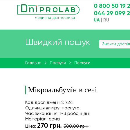
0 800 50 19 
044 29 099 
UA
|
RU
Швидкий пошук
Головна
Послуги
Послуги
Мікроальбумін в сечі
Код дослідження: 724
Одиниця виміру: послуга
Час виконання: 1-3 робочі дні
Матеріал: сеча
270
грн.
Ціна:
300,00 грн.