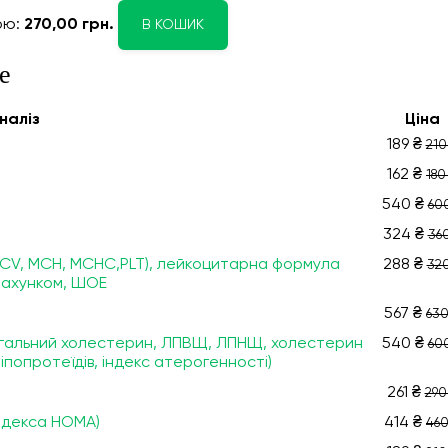
ою:
270,00 грн.
В КОШИК
е
налiз
Ціна
189 ₴
210
162 ₴
180
540 ₴
60
324 ₴
360
 MCV, МСН, МСНС,PLT), лейкоцитарна формула
288 ₴
320
драхунком, ШОЕ
567 ₴
630
 загальний холестерин, ЛПВЩ, ЛПНЩ, холестерин
540 ₴
60
попротеїдів, індекс атерогенності)
261 ₴
290
індекса НОМА)
414 ₴
460