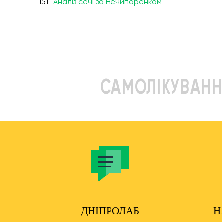
151
Аналіз сечі за Нечипоренком
САМОЛІКУВАНН
ДНІПРОЛАБ
Н