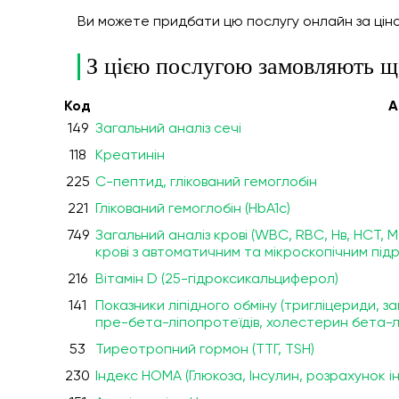
Ви можете придбати цю послугу онлайн
за цін
З цією послугою замовляють щ
Код
А
149
Загальний аналіз сечі
118
Креатинін
225
С-пептид, глікований гемоглобін
221
Глікований гемоглобін (HbA1c)
749
Загальний аналіз крові (WBC, RBC, Нв, HCT,
крові з автоматичним та мікроскопічним пі
216
Вітамін D (25-гідроксикальциферол)
141
Показники ліпідного обміну (тригліцериди,
пре-бета-ліпопротеїдів, холестерин бета-лі
53
Тиреотропний гормон (ТТГ, TSH)
230
Індекс НОМА (Глюкоза, Інсулин, розрахунок 