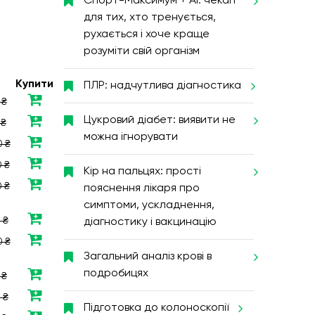
Спорт-Максимум + AI: чекап
для тих, хто тренується,
рухається і хоче краще
розуміти свій організм
Купити
ПЛР: надчутлива діагностика
 ₴
Цукровий діабет: виявити не
 ₴
можна ігнорувати
0 ₴
 ₴
Кір на пальцях: прості
 ₴
пояснення лікаря про
симптоми, ускладнення,
 ₴
діагностику і вакцинацію
0 ₴
Загальний аналіз крові в
подробицях
 ₴
 ₴
Підготовка до колоноскопії