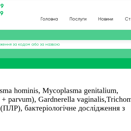
29
29
Головна
Послуги
Новини
Ст
sma hominis, Мycoplasma genitalium,
 + parvum), Gardnerella vaginalis,Tricho
e (ПЛР), бактеріологічне дослідження з