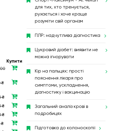
Спорт-Максимум + AI: чекап
для тих, хто тренується,
рухається і хоче краще
розуміти свій організм
ПЛР: надчутлива діагностика
Цукровий діабет: виявити не
можна ігнорувати
Купити
500
Кір на пальцях: прості
пояснення лікаря про
 ₴
симптоми, ускладнення,
діагностику і вакцинацію
0 ₴
 ₴
Загальний аналіз крові в
подробицях
0 ₴
 ₴
Підготовка до колоноскопії