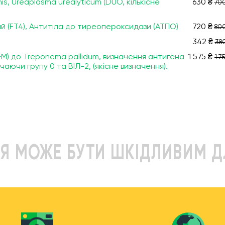
s, Ureaplasma urealyticum (DUO, кількісне
630 ₴
700
й (FT4), Антитіла до тиреопероксидази (ATПO)
720 ₴
800
342 ₴
380
G+М) до Treponema pallidum, визначення антигена
1 575 ₴
1 7
ючаючи групу 0 та ВІЛ-2, (якісне визначення).
Я МОЖЕ БУТИ ШКІДЛИВИМ Д