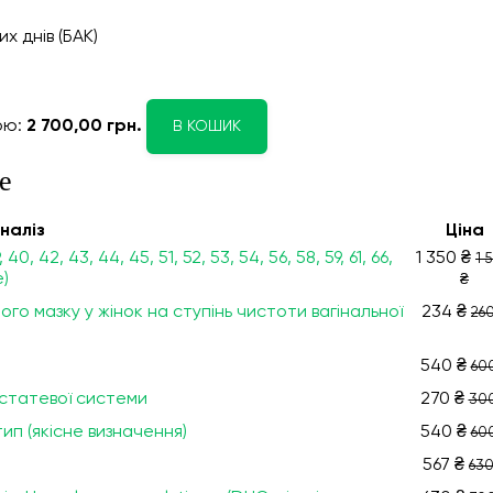
х днів (БАК)
ою:
2 700,00 грн.
В КОШИК
е
налiз
Ціна
, 40, 42, 43, 44, 45, 51, 52, 53, 54, 56, 58, 59, 61, 66,
1 350 ₴
1 
e)
₴
го мазку у жінок на ступінь чистоти вагінальної
234 ₴
260
540 ₴
60
 статевої системи
270 ₴
300
тип (якісне визначення)
540 ₴
60
567 ₴
630