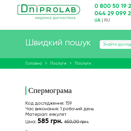
0 800 50 19 
044 29 099 
UA
|
RU
Швидкий пошук
Головна
Послуги
Послуги
Спермограма
Код дослідження: 159
Час виконання: 1 робочий день
Матеріал: еякулят
585
грн.
Ціна:
650,00 грн.