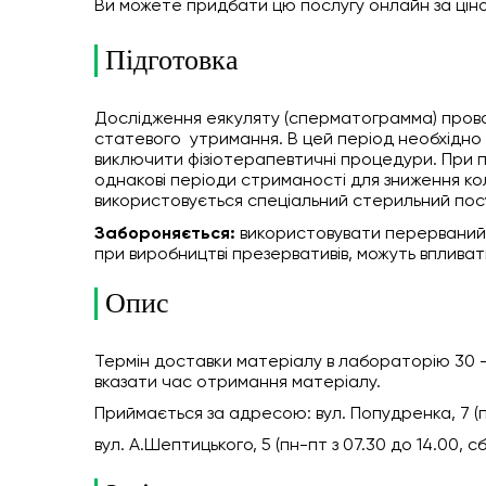
Ви можете придбати цю послугу онлайн
за цін
Підготовка
Дослідження еякуляту (сперматограмма) прово
статевого утримання. В цей період необхідно 
виключити фізіотерапевтичні процедури. При 
однакові періоди стриманості для зниження ко
використовується спеціальний стерильний
пос
Забороняється:
використовувати перерваний 
при виробництві презервативів, можуть впливати
Опис
Термін доставки матеріалу в лабораторію 30 - 
вказати час отримання матеріалу.
Приймається за адресою: вул. Попудренка, 7 (пн-
вул. А.Шептицького, 5 (пн-пт з 07.30 до 14.00, сб