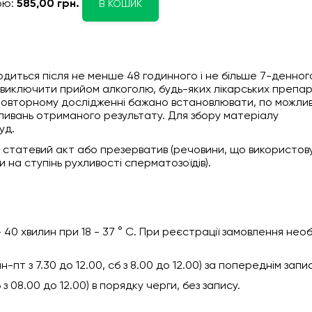
ою:
585,00 грн.
В КОШИК
диться після не менше 48 годинного і не більше 7-денног
виключити прийом алкоголю, будь-яких лікарських препар
повторному дослідженні бажано встановлювати, по можлив
ливань отриманого результату. Для збору матеріалу
уд.
статевий акт або презерватив (речовини, що використов
 на ступінь рухливості сперматозоїдів).
40 хвилин при 18 - 37 ° C. При реєстрації замовлення нео
пт з 7.30 до 12.00, сб з 8.00 до 12.00) за попереднім запи
 з 08.00 до 12.00) в порядку черги, без запису.