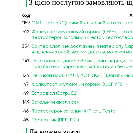
З цією послугою замовляють щ
Код
А
1159
MAR-тест IgG (прямий кількісний латекс-тес
512
Фолікулостимулюючий гормон (hFSH), Лютеїні
Тестостерон загальний (Testo), Тестостерон в
354
Бактеріологічне дослідження матеріалу (харк
виділення з очей, вух, мигдаликів, молоко) 
141
Показники ліпідного обміну (тригліцериди,
пре-бета-ліпопротеїдів, холестерин бета-лі
124
Печінкові проби (АЛТ, АСТ, ЛФ, ГГТ,загальний 
47
Фолікулостимулюючий гормон (ФСГ, hFSH)
49
Естрадіол (Естр., Е2)
149
Загальний аналіз сечі
46
Тестостерон загальний (Т заг., Testo)
45
Пролактин (ПРЛ, PRL)
Де можна здати