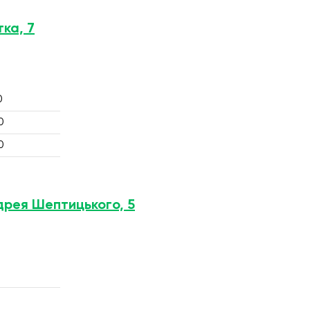
тка, 7
0
0
0
ндрея Шептицького, 5