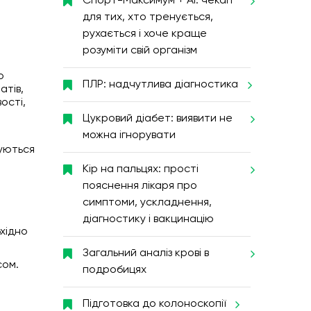
Спорт-Максимум + AI: чекап
для тих, хто тренується,
рухається і хоче краще
розуміти свій організм
о
ПЛР: надчутлива діагностика
атів,
ості,
Цукровий діабет: виявити не
можна ігнорувати
уються
Кір на пальцях: прості
пояснення лікаря про
симптоми, ускладнення,
діагностику і вакцинацію
бхідно
Загальний аналіз крові в
сом.
подробицях
Підготовка до колоноскопії