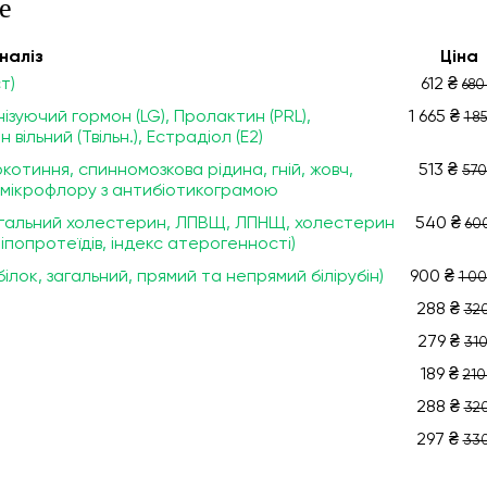
е
налiз
Ціна
т)
612 ₴
680
зуючий гормон (LG), Пролактин (PRL),
1 665 ₴
1 8
ільний (Твільн.), Естрадіол (Е2)
отиння, спинномозкова рідина, гній, жовч,
513 ₴
570
на мікрофлору з антибіотикограмою
 загальний холестерин, ЛПВЩ, ЛПНЩ, холестерин
540 ₴
60
попротеїдів, індекс атерогенності)
білок, загальний, прямий та непрямий білірубін)
900 ₴
1 00
288 ₴
320
279 ₴
310
189 ₴
210
288 ₴
320
297 ₴
330