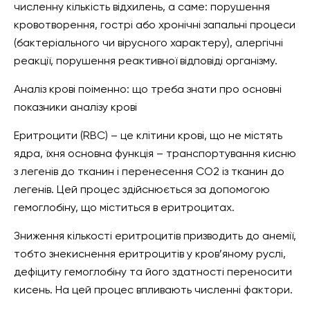
численну кількість відхилень, а саме: порушення
кровотворення, гострі або хронічні запальні процеси
(бактеріального чи вірусного характеру), алергічні
реакції, порушення реактивної відповіді організму.
Аналіз крові поіменно: що треба знати про основні
показники аналізу крові
Еритроцити (RBC) – це клітини крові, що не містять
ядра, їхня основна функція – транспортування кисню
з легенів до тканин і перенесення СО2 із тканин до
легенів. Цей процес здійснюється за допомогою
гемоглобіну, що міститься в еритроцитах.
Зниження кількості еритроцитів призводить до анемії,
тобто знекиснення еритроцитів у кров’яному руслі,
дефіциту гемоглобіну та його здатності переносити
кисень. На цей процес впливають численні фактори.