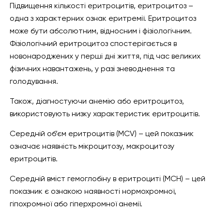
Підвищення кількості еритроцитів, еритроцитоз –
одна з характерних ознак еритремії. Еритроцитоз
може бути абсолютним, відносним і фізіологічним.
Фізіологічний еритроцитоз спостерігається в
новонароджених у перші дні життя, під час великих
фізичних навантажень, у разі зневоднення та
голодування.
Також, діагностуючи анемію або еритроцитоз,
використовують низку характеристик еритроцитів.
Середній об’єм еритроцитів (MCV) – цей показник
означає наявність мікроцитозу, макроцитозу
еритроцитів.
Середній вміст гемоглобіну в еритроциті (MCH) – цей
показник є ознакою наявності нормохромної,
гіпохромної або гіперхромної анемії.