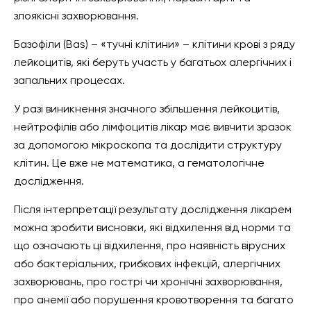
злоякісні захворювання.
Базофіли (Bas) – «тучні клітини» – клітини крові з ряду
лейкоцитів, які беруть участь у багатьох алергічних і
запальних процесах.
У разі виникнення значного збільшення лейкоцитів,
нейтрофілів або лімфоцитів лікар має вивчити зразок
за допомогою мікроскопа та дослідити структуру
клітин. Це вже не математика, а гематологічне
дослідження.
Після інтерпретації результату дослідження лікарем
можна зробити висновки, які відхилення від норми та
що означають ці відхилення, про наявність вірусних
або бактеріальних, грибкових інфекцій, алергічних
захворювань, про гострі чи хронічні захворювання,
про анемії або порушення кровотворення та багато