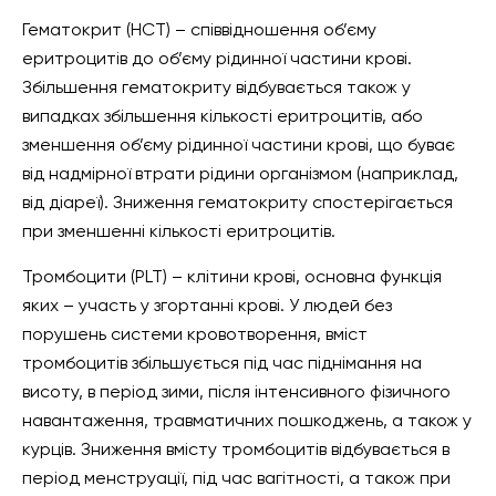
Гематокрит (HCT) – співвідношення об’єму
еритроцитів до об’єму рідинної частини крові.
Збільшення гематокриту відбувається також у
випадках збільшення кількості еритроцитів, або
зменшення об’єму рідинної частини крові, що буває
від надмірної втрати рідини організмом (наприклад,
від діареї). Зниження гематокриту спостерігається
при зменшенні кількості еритроцитів.
Тромбоцити (PLT) – клітини крові, основна функція
яких – участь у згортанні крові. У людей без
порушень системи кровотворення, вміст
тромбоцитів збільшується під час піднімання на
висоту, в період зими, після інтенсивного фізичного
навантаження, травматичних пошкоджень, а також у
курців. Зниження вмісту тромбоцитів відбувається в
період менструації, під час вагітності, а також при