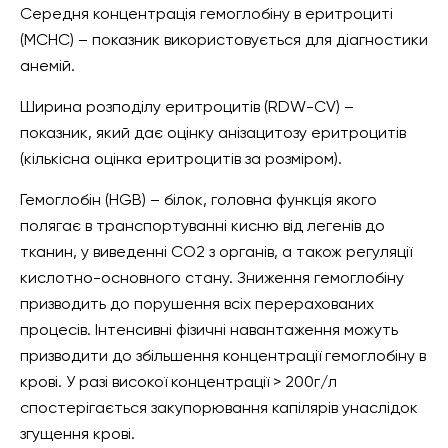
Середня концентрація гемоглобіну в еритроциті
(MCHC) – показник використовується для діагностики
анемій.
Ширина розподілу еритроцитів (RDW-CV) –
показник, який дає оцінку анізацитозу еритроцитів
(кількісна оцінка еритроцитів за розміром).
Гемоглобін (HGB) – білок, головна функція якого
полягає в транспортуванні кисню від легенів до
тканин, у виведенні СО2 з органів, а також регуляції
кислотно-основного стану. Зниження гемоглобіну
призводить до порушення всіх перерахованих
процесів. Інтенсивні фізичні навантаження можуть
призводити до збільшення концентрації гемоглобіну в
крові. У разі високої концентрації > 200г/л
спостерігається закупорювання капілярів унаслідок
згущення крові.