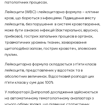
патологічних процесах.
Лейкоцити (WBC) і лейкоцитарна формула – клітини
крові, що борються з інфекціями. Підвищення вмісту
лейкоцитів, без порушення в системі кровотворення,
може бути ознакою інфекцій (бактеріальної, вірусної,
грибкової), гострих запальних процесів в органах,
травматичних уражень тканин, захворювання
щитоподібної залози, гострих кровотеч, злоякісних
пухлин.
Лейкоцитарна формула складається з п’яти класів
лейкоцитів, представлених у відсотках та в
абсолютних величинах. Відсотковий розподіл цих
п’яти класів у сумі дає 100%
У лабораторії Дніпролаб дослідження здійснюється
на автоматичному гематологічному аналізаторі з
усього об’єму зразка, що підвищує статистичну