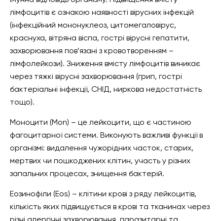
імунна відповідь організму. Підвищення вмісту
лімфоцитів є ознакою наявності вірусних інфекцій
(інфекційний мононуклеоз, цитомегаловірус,
краснуха, вітряна віспа, гострі вірусні гепатити,
захворювання пов’язані з кровотворенням –
лімфолейкози). Зниження вмісту лімфоцитів виникає
через тяжкі вірусні захворювання (грип, гострі
бактеріальні інфекції, СНІД, ниркова недостатність
тощо).
Моноцити (Mon) – це лейкоцити, що є частиною
фагоцитарної системи. Виконують важливі функції в
організмі: видалення чужорідних часток, старих,
мертвих чи пошкоджених клітин, участь у різних
запальних процесах, знищення бактерій.
Еозинофіли (Eos) – клітини крові з ряду лейкоцитів,
кількість яких підвищується в крові та тканинах через
різні алергічні захворювання, паразитарні та