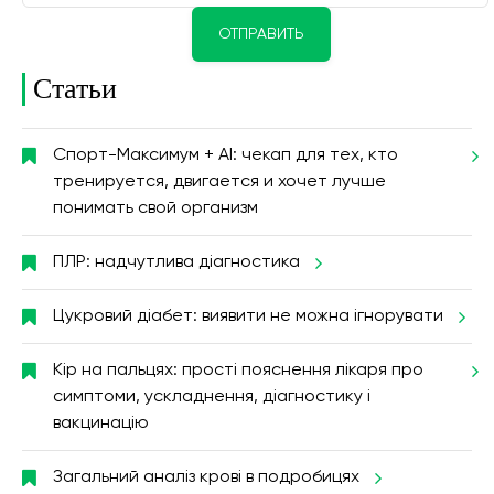
ОТПРАВИТЬ
Статьи
Спорт-Максимум + AI: чекап для тех, кто
тренируется, двигается и хочет лучше
понимать свой организм
ПЛР: надчутлива діагностика
Цукровий діабет: виявити не можна ігнорувати
Кір на пальцях: прості пояснення лікаря про
симптоми, ускладнення, діагностику і
вакцинацію
Загальний аналіз крові в подробицях