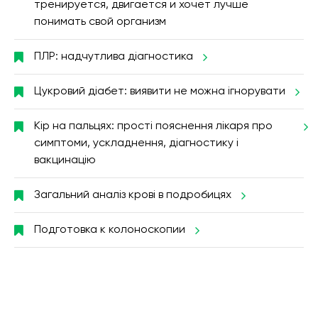
тренируется, двигается и хочет лучше
понимать свой организм
ПЛР: надчутлива діагностика
Цукровий діабет: виявити не можна ігнорувати
Кір на пальцях: прості пояснення лікаря про
симптоми, ускладнення, діагностику і
вакцинацію
Загальний аналіз крові в подробицях
Подготовка к колоноскопии