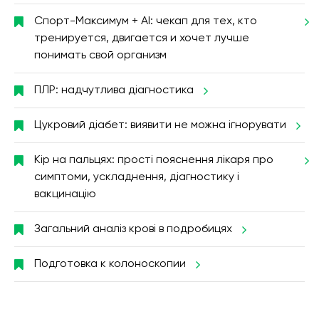
Спорт-Максимум + AI: чекап для тех, кто
тренируется, двигается и хочет лучше
понимать свой организм
ПЛР: надчутлива діагностика
Цукровий діабет: виявити не можна ігнорувати
Кір на пальцях: прості пояснення лікаря про
симптоми, ускладнення, діагностику і
вакцинацію
Загальний аналіз крові в подробицях
Подготовка к колоноскопии