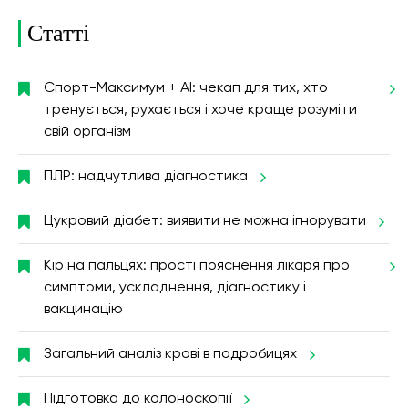
Статті
Спорт-Максимум + AI: чекап для тих, хто
тренується, рухається і хоче краще розуміти
свій організм
ПЛР: надчутлива діагностика
Цукровий діабет: виявити не можна ігнорувати
Кір на пальцях: прості пояснення лікаря про
симптоми, ускладнення, діагностику і
вакцинацію
Загальний аналіз крові в подробицях
Підготовка до колоноскопії