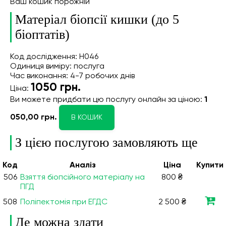
Ваш кошик порожній
Матеріал біопсії кишки (до 5
біоптатів)
Код дослідження: Н046
Одиниця виміру: послуга
Час виконання: 4-7 робочих днів
1050
грн.
Ціна:
Ви можете придбати цю послугу онлайн
за ціною:
1
050,00 грн.
В КОШИК
З цією послугою замовляють ще
Код
Аналiз
Ціна
Купити
506
Взяття біопсійного матеріалу на
800 ₴
ПГД
508
Поліпектомія при ЕГДС
2 500 ₴
Де можна здати