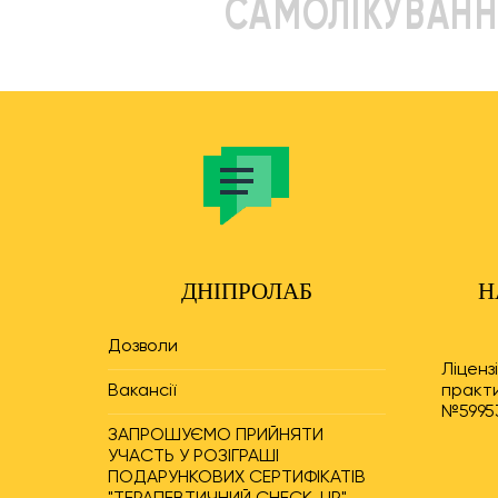
САМОЛІКУВАНН
ДНІПРОЛАБ
Н
Дозволи
Ліценз
Вакансії
практи
№59953
ЗАПРОШУЄМО ПРИЙНЯТИ
УЧАСТЬ У РОЗІГРАШІ
ПОДАРУНКОВИХ СЕРТИФІКАТІВ