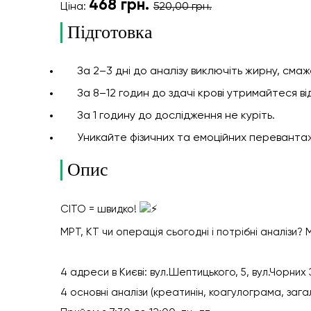
468
грн.
Ціна:
520,00 грн.
Підготовка
За 2–3 дні до аналізу виключіть жирну, смаж
За 8–12 годин до здачі крові утримайтеся від
За 1 годину до дослідження не куріть.
Уникайте фізичних та емоційних переванта
Опис
CITO = швидко!
МРТ, КТ чи операція сьогодні і потрібні аналізи? 
4 адреси в Києві
:
вул.Шептицького, 5, вул.Чорних 
4 основні аналізи (креатинін, коагулограма, загал