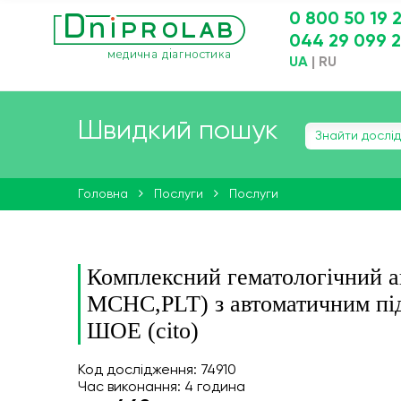
0 800 50 19 
044 29 099 
UA
|
RU
Швидкий пошук
Головна
Послуги
Послуги
Комплексний гематологічний 
МСНС,PLT) з автоматичним під
ШОЕ (cito)
Код дослідження: 74910
Час виконання: 4 година