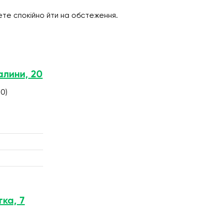
ете спокійно йти на обстеження.
алини, 20
0)
тка, 7