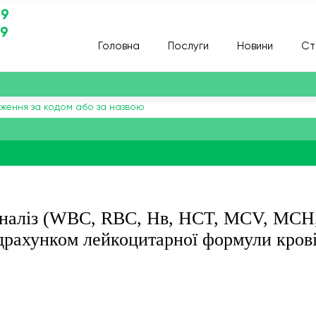
29
29
Головна
Послуги
Новини
Ст
аналіз (WBC, RBC, Нв, HCT, MCV, МСН
рахунком лейкоцитарної формули крові