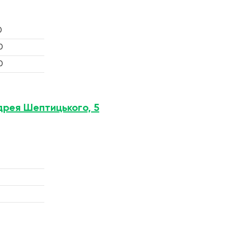
0
0
0
ндрея Шептицького, 5