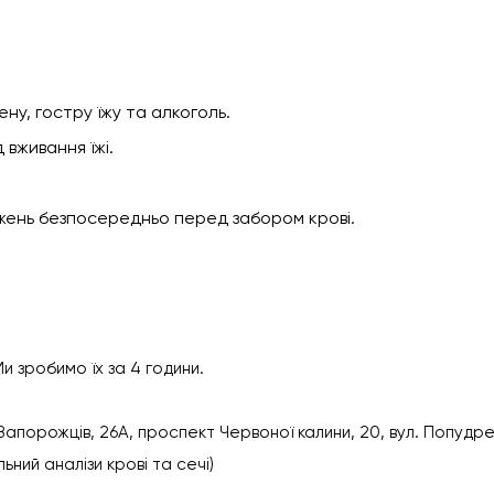
ену, гостру їжу та алкоголь.
 вживання їжі.
жень безпосередньо перед забором крові.
Ми зробимо їх за 4 години.
Запорожців, 26А, проспект Червоної калини, 20, вул. Попудрен
ьний аналізи крові та сечі)