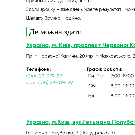
Прийом з 7:30 до 12:00, пн–пт
Здали зранку — вже вдень маєте результат і мож
Швидко. Зручно. Надійно.
Де можна здати
Україна, м. Київ, проспект Червоної К
Пр-т Червоної Калини, 20 (пр-т Маяковського, 2
Телефони:
Графік роботи:
(044) 29-099-29
Пн-Пт:
7:00-19:00
viber (095) 29-099-29
Сб:
8:00-13:00
Нд:
8:00-13:00
Україна, м.Київ, вул.Гетьмана Полубо
Гетьмана Полуботка, 7 (Попудренко, 7)