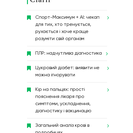
Спорт-Максимум + AI: чекап
для тих, хто тренується,
рухається і хоче краще
розуміти свій організм
ПЛР: надчутлива діагностика
Цукровий діабет: виявити не
можна ігнорувати
Кір на пальцях: прості
пояснення лікаря про
симптоми, ускладнення,
діагностику і вакцинацію
Загальний аналіз крові в
подробицях