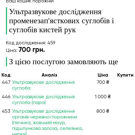
Ваш кошик порожній
Ультразвукове дослідження
променезап'ясткових суглобів і
суглобів кистей рук
Код дослідження: 459
700
грн.
Ціна:
З цією послугою замовляють ще
Код
Аналiз
Ціна
Купити
447
Ультразвукове дослідження
700 ₴
суглоба
446
Ультразвукове дослідження
1 000 ₴
суглоба (пара)
453
Ультразвукове дослідження
800 ₴
органів черевної порожнини
(печінка, жовчний міхур,
підшлункова залоза, селезінка,
нирки)